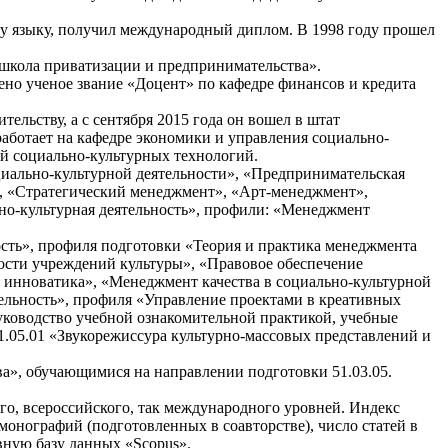
 языку, получил международный диплом. В 1998 году прошел
школа приватизации и предпринимательства».
ено ученое звание «Доцент» по кафедре финансов и кредита
льству, а с сентября 2015 года он вошел в штат
работает на кафедре экономики и управления социально-
ой социально-культурных технологий.
иально-культурной деятельности», «Предпринимательская
», «Стратегический менеджмент», «Арт-менеджмент»,
но-культурная деятельность», профили: «Менеджмент
сть», профиля подготовки «Теория и практика менеджмента
ости учреждений культуры», «Правовое обеспечение
 инноватика», «Менеджмент качества в социально-культурной
тельность», профиля «Управление проектами в креативных
уководство учебной ознакомительной практикой, учебные
.05.01 «Звукорежиссура культурно-массовых представлений и
а», обучающимися на направлении подготовки 51.03.05.
о, всероссийского, так международного уровней. Индекс
монографий (подготовленных в соавторстве), число статей в
вную базу данных «Scopus».