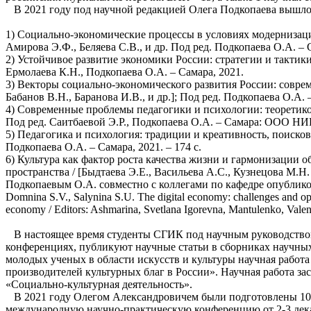
В 2021 году под научной редакцией Олега Подкопаева вышло
1) Социально-экономические процессы в условиях модернизаци
Амирова Э.Ф., Беляева С.В., и др. Под ред. Подкопаева О.А. ­– 
2) Устойчивое развитие экономики России: стратегии и тактики 
Ермолаева К.Н., Подкопаева О.А. – Самара, 2021.
3) Векторы социально-экономического развития России: совр
Бабанов В.Н., Баранова И.В., и др.]; Под ред. Подкопаева О.А
4) Современные проблемы педагогики и психологии: теоретико-
Под ред. Саитбаевой Э.Р., Подкопаева О.А. – Самара: ООО НИЦ
5) Педагогика и психология: традиции и креативность, поисковы
Подкопаева О.А. – Самара, 2021. – 174 с.
6) Культура как фактор роста качества жизни и гармонизации
пространства / [Быдтаева Э.Е., Васильева А.С., Кузнецова М.Н
Подкопаевым О.А. совместно с коллегами по кафедре опублико
Domnina S.V., Salynina S.U. The digital economy: challenges and opp
economy / Editors: Ashmarina, Svetlana Igorevna, Mantulenko, Valen
В настоящее время студенты СГИК под научным руководством
конференциях, публикуют научные статьи в сборниках научных
молодых ученых в области искусств и культуры научная рабо
производителей культурных благ в России». Научная работа з
«Социально-культурная деятельность».
В 2021 году Олегом Александровичем были подготовлены 10 ст
международную научно-практическую конференцию от 2-3 дека