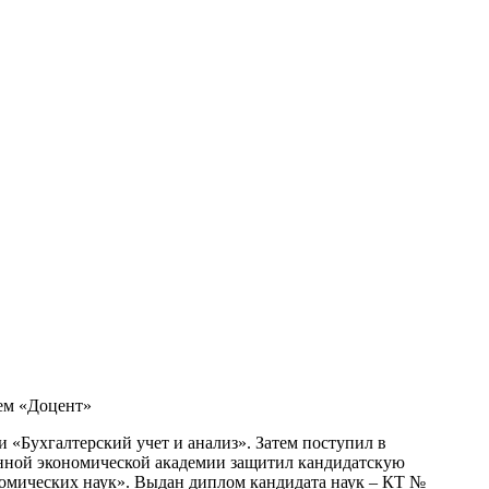
ием «Доцент»
«Бухгалтерский учет и анализ». Затем поступил в
венной экономической академии защитил кандидатскую
омических наук». Выдан диплом кандидата наук – КТ №