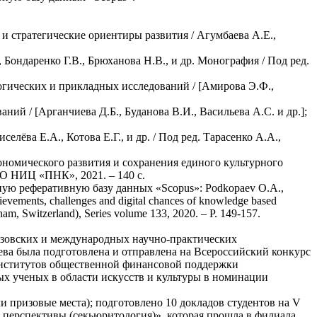
 стратегические ориентиры развития / Агумбаева А.Е.,
 Бондаренко Г.В., Брюханова Н.В., и др. Монография ­/ Под ред.
гических и прикладных исследований / [Амирова Э.Ф.,
ий / [Арганчиева Д.Б., Буданова В.И., Васильева А.С. и др.];
лёва Е.А., Котова Е.Г., и др. / Под ред. Тарасенко А.А.,
ономического развития и сохранения единого культурного
ООО НИЦ «ПНК», 2021. – 140 с.
ную реферативную базу данных «Scopus»: Podkopaev O.A.,
ievements, challenges and digital chances of knowledge based
am, Switzerland), Series volume 133, 2020. – P. 149-157.
узовских и международных научно-практических
ева была подготовлена и отправлена на Всероссийский конкурс
 институтов общественной финансовой поддержки
ых ученых в области искусств и культуры в номинации
 призовые места); подготовлено 10 докладов студентов на V
перспективы (секьюритология)», которая прошла в филиала