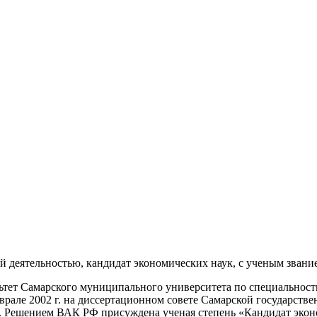
й деятельностью, кандидат экономических наук, с ученым зван
ет Самарского муниципального университета по специальности 
еврале 2002 г. на диссертационном совете Самарской государст
я. Решением ВАК РФ присуждена ученая степень «Кандидат экон