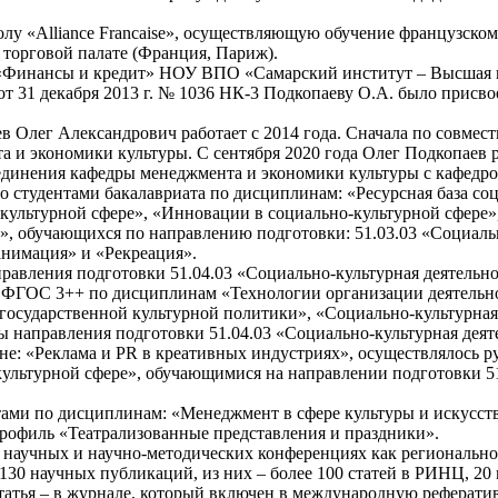
«Alliance Francaise», осуществляющую обучение французскому
торговой палате (Франция, Париж).
е «Финансы и кредит» НОУ ВПО «Самарский институт – Высшая 
т 31 декабря 2013 г. № 1036 НК-3 Подкопаеву О.А. было присво
ег Александрович работает с 2014 года. Сначала по совместите
а и экономики культуры. С сентября 2020 года Олег Подкопаев 
ъединения кафедры менеджмента и экономики культуры с кафедр
тудентами бакалавриата по дисциплинам: «Ресурсная база соц
иокультурной сфере», «Инновации в социально-культурной сфере
», обучающихся по направлению подготовки: 51.03.03 «Социаль
анимация» и «Рекреация».
авления подготовки 51.04.03 «Социально-культурная деятельно
у ФГОС 3++ по дисциплинам «Технологии организации деятельн
государственной культурной политики», «Социально-культурная
ры направления подготовки 51.04.03 «Социально-культурная дея
е: «Реклама и PR в креативных индустриях», осуществлялось р
ультурной сфере», обучающимися на направлении подготовки 51
ами по дисциплинам: «Менеджмент в сфере культуры и искусств
профиль «Театрализованные представления и праздники».
аучных и научно-методических конференциях как региональног
130 научных публикаций, из них – более 100 статей в РИНЦ, 20 
статья – в журнале, который включен в международную реферати