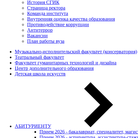
История СГИК
Страница ректора
Команда института
Внутренняя оценка качества образования
Противодействие коррупции
Антитеррор
Вакансии
План работы вуза
Музыкально-исполнительский факультет (консерватория)
Театральный факультет
Факультет гуманитарных технологий и дизайна
Центр дополнительного образования
Детская школа искусств
АБИТУРИЕНТУ
Прием 2026 - бакалавриат, специалитет, маги
Прием 2026 - аспирантура, ассистентура-стаж