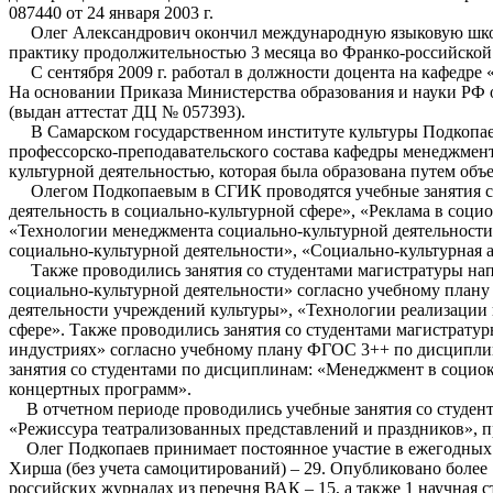
087440 от 24 января 2003 г.
Олег Александрович окончил международную языковую школу 
практику продолжительностью 3 месяца во Франко-российской 
С сентября 2009 г. работал в должности доцента на кафедр
На основании Приказа Министерства образования и науки РФ о
(выдан аттестат ДЦ № 057393).
В Самарском государственном институте культуры Подкопаев Ол
профессорско-преподавательского состава кафедры менеджмент
культурной деятельностью, которая была образована путем об
Олегом Подкопаевым в СГИК проводятся учебные занятия со с
деятельность в социально-культурной сфере», «Реклама в соц
«Технологии менеджмента социально-культурной деятельности
социально-культурной деятельности», «Социально-культурная 
Также проводились занятия со студентами магистратуры напр
социально-культурной деятельности» согласно учебному план
деятельности учреждений культуры», «Технологии реализации 
сфере». Также проводились занятия со студентами магистрату
индустриях» согласно учебному плану ФГОС 3++ по дисциплин
занятия со студентами по дисциплинам: «Менеджмент в социок
концертных программ».
В отчетном периоде проводились учебные занятия со студент
«Режиссура театрализованных представлений и праздников», 
Олег Подкопаев принимает постоянное участие в ежегодных н
Хирша (без учета самоцитирований) – 29. Опубликовано более 
российских журналах из перечня ВАК – 15, а также 1 научная 