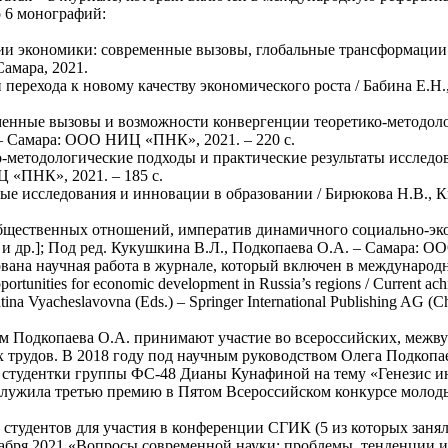
 6 монографий:
и экономики: современные вызовы, глобальные трансформации и
Самара, 2021.
перехода к новому качеству экономического роста / Бабина Е.Н.,
еменные вызовы и возможности конвергенции теоретико-методоло
. – Самара: ООО НИЦ «ПНК», 2021. – 220 с.
методологические подходы и практические результаты исследован
 «ПНК», 2021. – 185 с.
е исследования и инновации в образовании / Бирюкова Н.В., Кисе
 общественных отношений, императив динамичного социально-эк
. и др.]; Под ред. Кукушкина В.Л., Подкопаева О.А. – Самара: 
вана научная работа в журнале, который включен в международ
ortunities for economic development in Russia’s regions / Current ach
tina Vyacheslavovna (Eds.) – Springer International Publishing AG (Ch
 Подкопаева О.А. принимают участие во всероссийских, межв
 трудов. В 2018 году под научным руководством Олега Подкопа
та студентки группы ФС-48 Дианы Кунафиной на тему «Генезис
аслужила третью премию в Пятом Всероссийском конкурсе молод
удентов для участия в конференции СГИК (5 из которых заняли
бря 2021 «Вопросы современной науки: проблемы, тенденции и 