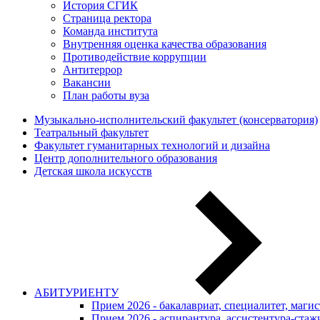
История СГИК
Страница ректора
Команда института
Внутренняя оценка качества образования
Противодействие коррупции
Антитеррор
Вакансии
План работы вуза
Музыкально-исполнительский факультет (консерватория)
Театральный факультет
Факультет гуманитарных технологий и дизайна
Центр дополнительного образования
Детская школа искусств
АБИТУРИЕНТУ
Прием 2026 - бакалавриат, специалитет, маги
Прием 2026 - аспирантура, ассистентура-стаж