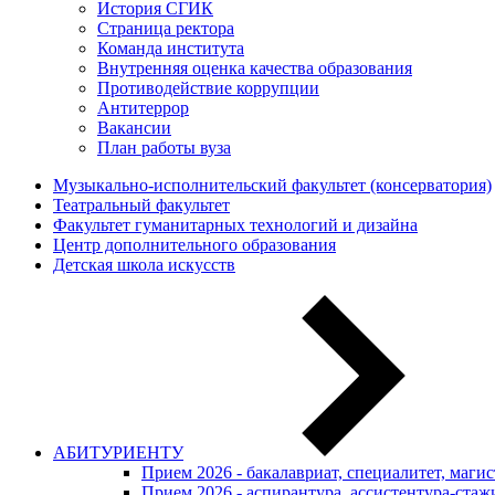
История СГИК
Страница ректора
Команда института
Внутренняя оценка качества образования
Противодействие коррупции
Антитеррор
Вакансии
План работы вуза
Музыкально-исполнительский факультет (консерватория)
Театральный факультет
Факультет гуманитарных технологий и дизайна
Центр дополнительного образования
Детская школа искусств
АБИТУРИЕНТУ
Прием 2026 - бакалавриат, специалитет, маги
Прием 2026 - аспирантура, ассистентура-стаж