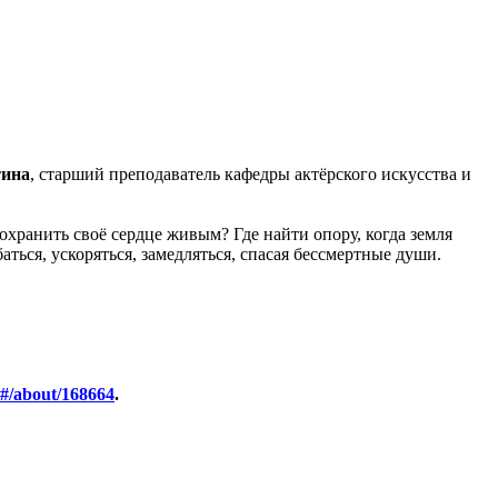
тина
, старший преподаватель кафедры актёрского искусства и
хранить своё сердце живым? Где найти опору, когда земля
аться, ускоряться, замедляться, спасая бессмертные души.
i#/about/168664
.