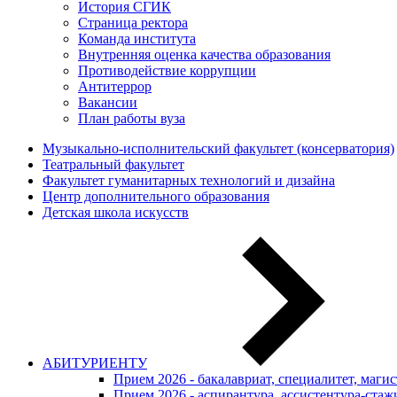
История СГИК
Страница ректора
Команда института
Внутренняя оценка качества образования
Противодействие коррупции
Антитеррор
Вакансии
План работы вуза
Музыкально-исполнительский факультет (консерватория)
Театральный факультет
Факультет гуманитарных технологий и дизайна
Центр дополнительного образования
Детская школа искусств
АБИТУРИЕНТУ
Прием 2026 - бакалавриат, специалитет, маги
Прием 2026 - аспирантура, ассистентура-стаж