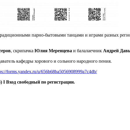
традиционными парно-бытовыми танцами и играми разных регио
теров
, скрипачка
Юлия Меренцева
и балалаечник
Андрей Дав
даватель кафедры хорового и сольного народного пения.
tps://forms.yandex.ru/u/656b68ba5056908999a7c4db/
) I Вход свободный по регистрации.