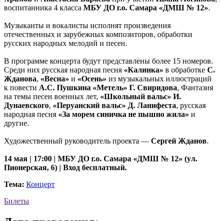
воспитанника 4 класса
МБУ ДО г.о. Самара «ДМШ № 12»
.
Музыканты и вокалисты исполнят произведения
отечественных и зарубежных композиторов, обработки
русских народных мелодий и песен.
В программе концерта будут представлены более 15 номеров.
Среди них русская народная песня
«Калинка»
в обработке
С.
Жданова
,
«Весна»
и
«Осень»
из музыкальных иллюстраций
к повести
А.С. Пушкина «Метель» Г. Свиридова
, Фантазия
на темы песен военных лет,
«Школьный вальс» И.
Дунаевского
,
«Перуанский вальс» Д. Ланифеста
, русская
народная песня
«За морем синичка не пышно жила»
и
другие.
Художественный руководитель проекта —
Сергей Жданов
.
14 мая | 17:00 | МБУ ДО г.о. Самара «ДМШ № 12» (ул.
Пионерская, 6) | Вход бесплатный.
Тема:
Концерт
Билеты