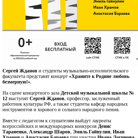
Сергей Жданов
и студенты музыкально-исполнительского
факультета представят концерт
«Храните к Родине любовь
безмерную!»
.
На сцене концертного зала
Детской музыкальной школы №
12
выступят
Сергей Жданов
, профессор, заслуженный
работник культуры РФ, а также студенты кафедр народных
инструментов и хорового и сольного народного пения.
Вместе с педагогом к слушателям выйдут лауреаты
всероссийских и международных конкурсов
Денис
Тараненко
,
Александр Шаров
,
Эмиль Гайнулин
,
Иван
Храмов
и
Анастасия Бараева
при участии
Ивана Логинова
,