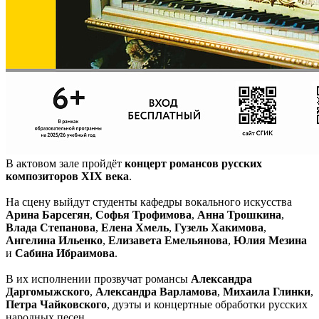
В актовом зале пройдёт
концерт романсов русских
композиторов XIX века
.
На сцену выйдут студенты кафедры вокального искусства
Арина Барсегян
,
Софья Трофимова
,
Анна Трошкина
,
Влада Степанова
,
Елена Хмель
,
Гузель Хакимова
,
Ангелина Ильенко
,
Елизавета Емельянова
,
Юлия Мезина
и
Сабина Ибраимова
.
В их исполнении прозвучат романсы
Александра
Даргомыжского
,
Александра Варламова
,
Михаила Глинки
,
Петра Чайковского
, дуэты и концертные обработки русских
народных песен.