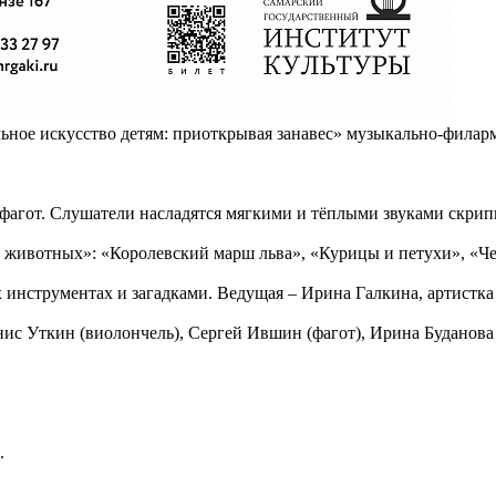
ьное искусство детям: приоткрывая занавес» музыкально-филар
и фагот. Слушатели насладятся мягкими и тёплыми звуками скрип
 животных»: «Королевский марш льва», «Курицы и петухи», «Че
инструментах и загадками. Ведущая – Ирина Галкина, артистка 
ис Уткин (виолончель), Сергей Ившин (фагот), Ирина Буданова 
н.