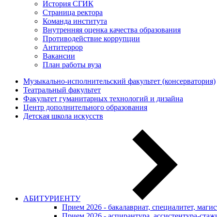
История СГИК
Страница ректора
Команда института
Внутренняя оценка качества образования
Противодействие коррупции
Антитеррор
Вакансии
План работы вуза
Музыкально-исполнительский факультет (консерватория)
Театральный факультет
Факультет гуманитарных технологий и дизайна
Центр дополнительного образования
Детская школа искусств
АБИТУРИЕНТУ
Прием 2026 - бакалавриат, специалитет, маги
Прием 2026 - аспирантура, ассистентура-стаж