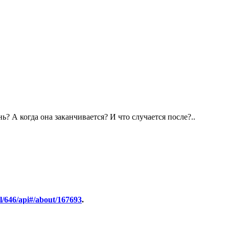
? А когда она заканчивается? И что случается после?..
wl/646/api#/about/167693
.