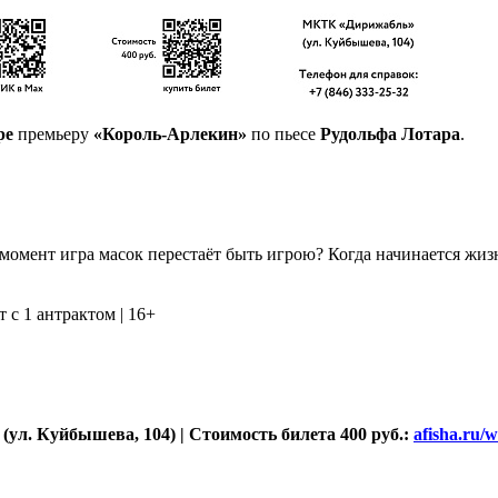
ре
премьеру
«Король-Арлекин»
по пьесе
Рудольфа Лотара
.
омент игра масок перестаёт быть игрою? Когда начинается жизнь
 с 1 антрактом | 16+
 (ул. Куйбышева, 104) | Стоимость билета 400 руб.:
afisha.ru/