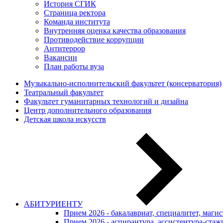
История СГИК
Страница ректора
Команда института
Внутренняя оценка качества образования
Противодействие коррупции
Антитеррор
Вакансии
План работы вуза
Музыкально-исполнительский факультет (консерватория)
Театральный факультет
Факультет гуманитарных технологий и дизайна
Центр дополнительного образования
Детская школа искусств
АБИТУРИЕНТУ
Прием 2026 - бакалавриат, специалитет, маги
Прием 2026 - аспирантура, ассистентура-стаж