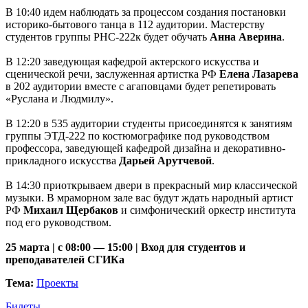
В 10:40 идем наблюдать за процессом создания постановки
историко-бытового танца в 112 аудитории. Мастерству
студентов группы РНС-222к будет обучать
Анна Аверина
.
В 12:20 заведующая кафедрой актерского искусства и
сценической речи, заслуженная артистка РФ
Елена Лазарева
в 202 аудитории вместе с агаповцами будет репетировать
«Руслана и Людмилу».
В 12:20 в 535 аудитории студенты присоединятся к занятиям
группы ЭТД-222 по костюмографике под руководством
профессора, заведующей кафедрой дизайна и декоративно-
прикладного искусства
Дарьей Арутчевой
.
В 14:30 приоткрываем двери в прекрасный мир классической
музыки. В мраморном зале вас будут ждать народный артист
РФ
Михаил Щербаков
и симфонический оркестр института
под его руководством.
25 марта | с 08:00 — 15:00 | Вход для студентов и
преподавателей СГИКа
Тема:
Проекты
Билеты