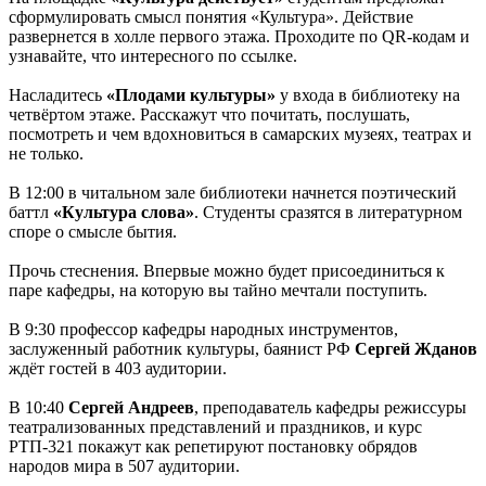
сформулировать смысл понятия «Культура». Действие
развернется в холле первого этажа. Проходите по QR-кодам и
узнавайте, что интересного по ссылке.
Насладитесь
«Плодами культуры»
у входа в библиотеку на
четвёртом этаже. Расскажут что почитать, послушать,
посмотреть и чем вдохновиться в самарских музеях, театрах и
не только.
В 12:00 в читальном зале библиотеки начнется поэтический
баттл
«Культура слова»
. Студенты сразятся в литературном
споре о смысле бытия.
Прочь стеснения. Впервые можно будет присоединиться к
паре кафедры, на которую вы тайно мечтали поступить.
В 9:30 профессор кафедры народных инструментов,
заслуженный работник культуры, баянист РФ
Сергей Жданов
ждёт гостей в 403 аудитории.
В 10:40
Сергей Андреев
, преподаватель кафедры режиссуры
театрализованных представлений и праздников, и курс
РТП-321 покажут как репетируют постановку обрядов
народов мира в 507 аудитории.