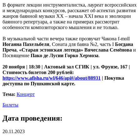
В формате лекции инструменталистка, лауреат всероссийских
и международных конкурсов, расскажет об аспектах развития
жанров баянной музыки ХХ – начала XXI века и эволюции
баянного репертуара, а также на примерах рассмотрит
особенности композиторского мышления и не только.
В музыкальной части вечера также прозвучат Чакона f-moll
Иоганна Пахельбеля
, Соната для баяна №2, часть I
Богдана
Преча
,
«Старая эстонская легенда» Вячеслава Семёнова
и
Посвящение
Пако де Лусии Горко Хермоза
.
20 ноября | 18:30 | Актовый зал СГИК | ул. Фрунзе, 167 |
Стоимость билетов 200 рублей:
https://www.afisha.ru/wl/646/api#/about/88931
| Покупка
доступна по Пушкинской карте.
Тема:
Концерт
Билеты
Дата проведения:
20.11.2023