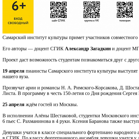
Самарский институт культуры примет участников совместного
Его авторы — доцент СГИК
Александр Загадкин
и доцент 
Проект даст возможность студентам познакомиться друг с друг
19 апреля
пианисты Самарского института культуры выступят н
нашего вуза.
Прозвучат арии и романсы Н. А. Римского-Корсакова, Д. Шоста
Листа. В программу в честь 150-летия со Дня рождения Серге
25 апреля
ждём гостей из Москвы.
В исполнении Алёны Шестаковой, студентки Московского инсти
6 пьес С. Рахманинова в 4 руки. Ксения Баранова также выступ
Девушки учатся в классе специального фортепиано народного 
в СГИК. По классу фортепианного ансамбля девушки учатся у