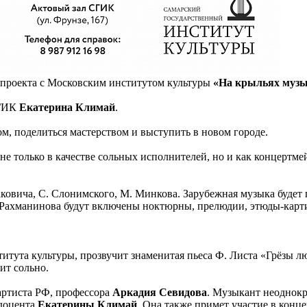
 проекта с Московским институтом культуры
«На крыльях муз
МГИК
Екатерина Климай
.
ом, поделиться мастерством и выступить в новом городе.
е только в качестве сольных исполнителей, но и как концертме
ковича, С. Слонимского, М. Минкова. Зарубежная музыка будет 
я Рахманинова будут включены ноктюрны, прелюдии, этюды-карт
тута культуры, прозвучит знаменитая пьеса Ф. Листа «Грёзы лю
ит сольно.
артиста РФ, профессора
Аркадия Севидова
. Музыкант неоднок
 доцента
Екатерины Климай
. Она также примет участие в конце