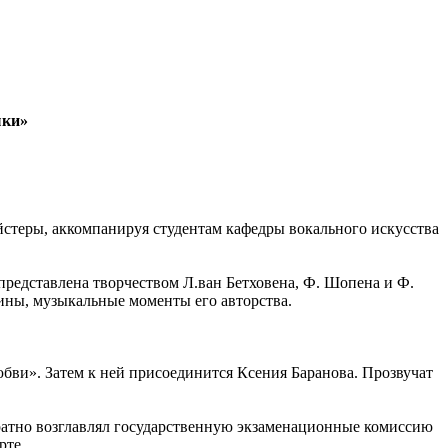
ыки»
йстеры, аккомпанируя студентам кафедры вокального искусства
представлена творчеством Л.ван Бетховена, Ф. Шопена и Ф.
ины, музыкальные моменты его авторства.
бви». Затем к ней присоединится Ксения Баранова. Прозвучат
ратно возглавлял государственную экзаменационные комиссию
рте.