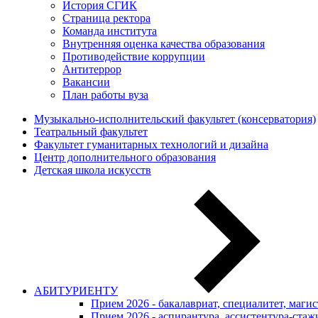
История СГИК
Страница ректора
Команда института
Внутренняя оценка качества образования
Противодействие коррупции
Антитеррор
Вакансии
План работы вуза
Музыкально-исполнительский факультет (консерватория)
Театральный факультет
Факультет гуманитарных технологий и дизайна
Центр дополнительного образования
Детская школа искусств
АБИТУРИЕНТУ
Прием 2026 - бакалавриат, специалитет, маги
Прием 2026 - аспирантура, ассистентура-стаж