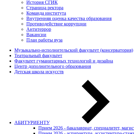
История СГИК
Страница ректора
Команда института
Внутренняя оценка качества образования
Противодействие коррупции
Антитеррор
Вакансии
План работы вуза
Музыкально-исполнительский факультет (консерватория)
Театральный факультет
Факультет гуманитарных технологий и дизайна
Центр дополнительного образования
Детская школа искусств
АБИТУРИЕНТУ
Прием 2026 - бакалавриат, специалитет, маги
Прием 2026 - аспирантура, ассистентура-стаж