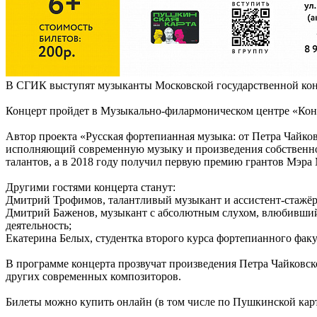
В СГИК выступят музыканты Московской государственной кон
Концерт пройдет в Музыкально-филармоническом центре «Ко
Автор проекта «Русская фортепианная музыка: от Петра Чайко
исполняющий современную музыку и произведения собственного
талантов, а в 2018 году получил первую премию грантов Мэра
Другими гостями концерта станут:
Дмитрий Трофимов, талантливый музыкант и ассистент-стажёр
Дмитрий Баженов, музыкант с абсолютным слухом, влюбившийся
деятельность;
Екатерина Белых, студентка второго курса фортепианного факул
В программе концерта прозвучат произведения Петра Чайковск
других современных композиторов.
Билеты можно купить онлайн (в том числе по Пушкинской карте