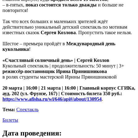
– в-пятых,
показ состоится только дважды
и больше не
повторится!
Так что всех больших и маленьких зрителей ждёт
действительно уникальный детский спектакль по мотивам
известных сказок
Сергея Козлова
. Пропустить такое нельзя.
Шестое – премьера пройдёт в
Международный день
кукольника
!
«Счастливый солнечный день» | Сергей Козлов
Кукольный спектакль | продолжительность: 50 минут | 3+
режиссёр-постановщик Ирина Прянишникова
в ролях студенты мастерской Ирины Прянишниковой
20 марта | 16:00 | 21 марта | 16:00 | Главный корпус СГИКа,
ауд. 202 (ул. Фрунзе, 167) | Стоимость билета 350 руб.:
https://www.afisha.ru/wl/646/api#/about/130954
.
Тема:
Спектакль
Билеты
Дата проведения: