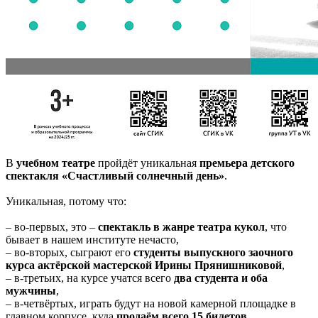
В
учебном театре
пройдёт уникальная
премьера детского
спектакля «Счастливый солнечный день»
.
Уникальная, потому что:
– во-первых, это –
спектакль в жанре театра кукол
, что
бывает в нашем институте нечасто,
– во-вторых, сыграют его
студенты выпускного заочного
курса актёрской мастерской Ирины Прянишниковой
,
– в-третьих, на курсе учатся всего
два студента и оба
мужчины
,
– в-четвёртых, играть будут на новой камерной площадке в
главном корпусе, куда
продаём всего 15 билетов
,