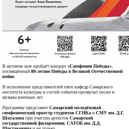
В актовом зале пройдёт концерт
«Симфония Победы»
,
посвящённый
80-летию Победы в Великой Отечественной
войне
.
В исполнении представителей пяти кафедр Самарского
института культуры и гостей события прозвучат песни и
музыка военных лет.
Программу представит
Самарский молодёжный
симфонический оркестр студентов СГИКа
и
СМУ им. Д.Г.
Шаталова
при участии артистов
Самарской
государственной филармонии
,
САТОБ им. Д.Д.
Шостаковича
и не только.