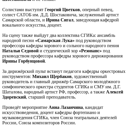
Солистами выступят Г
еоргий Цветков
, оперный певец,
солист САТОБ им. Д.Д. Шостаковича, заслуженный артист
Самарской области, и
Ирина Сигал
, заведующая кафедрой
вокального искусства, доцент.
На сцену также выйдут два коллектива СГИКа: ансамбль
народной песни
«Самарская Лука»
под руководством
профессора кафедры хорового и сольного народного пения
Натальи Седовой
и студенческий хор
«Резонанс»
под
руководством профессора кафедры хорового дирижирования
Ирины Горбунцовой
.
За дирижёрский пульт встанут педагоги кафедры оркестровых
инструментов:
Михаил Щербаков
, художественный
руководитель и главный дирижёр Самарского молодёжного
симфонического оркестра студентов СГИКа и СМУ им. Д.Г.
Шаталова, народный артист РФ, профессор, а также
Алексей
Здоревский
, старший преподаватель.
Проведёт мероприятие
Анна Лазанчина
, кандидат
искусствоведения, доцент кафедры фортепиано и
музыковедения СГИКа, член Союза театральных деятелей
России, Союза композиторов России.