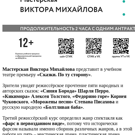
Мастерская Виктора Михайлова
представит в учебном
театре премьеру
«Сказки. По ту сторону»
.
Зрители увидят режиссёрское прочтение пяти народных и
авторских сказок:
«Синяя Борода» Шарля Перро
,
«Кикимора» Алексея Толстого
,
«Федорино горе» Корнея
Чуковского
,
«Морожены песни» Степана Писахова
и
русскую народную
«Болтливая баба»
.
Третий режиссёрский курс определил жанр спектакля как
«фарс в первозданном виде»
, потому что исторически
фарсом называли именно сборник различных жанров, а в этой
работе их пять – мистическая драма, пластическая драма,