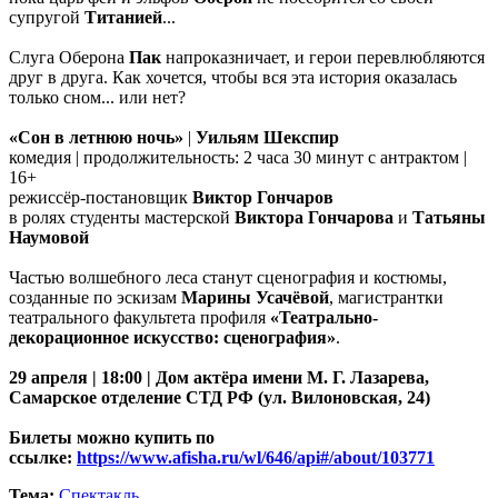
супругой
Титанией
...
Слуга Оберона
Пак
напроказничает, и герои перевлюбляются
друг в друга. Как хочется, чтобы вся эта история оказалась
только сном... или нет?
«Сон в летнюю ночь»
|
Уильям Шекспир
комедия | продолжительность: 2 часа 30 минут с антрактом |
16+
режиссёр-постановщик
Виктор Гончаров
в ролях студенты мастерской
Виктора Гончарова
и
Татьяны
Наумовой
Частью волшебного леса станут сценография и костюмы,
созданные по эскизам
Марины Усачёвой
, магистрантки
театрального факультета профиля
«Театрально-
декорационное искусство: сценография»
.
29 апреля | 18:00 | Дом актёра имени М. Г. Лазарева,
Самарское отделение СТД РФ (ул. Вилоновская, 24)
Билеты можно купить по
ссылке:
https://www.afisha.ru/wl/646/api#/about/103771
Тема:
Спектакль