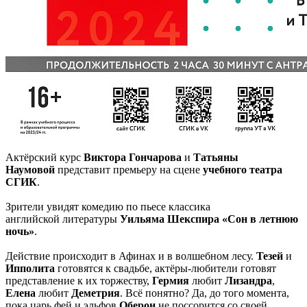
Актёрский курс
Виктора Гончарова
и
Татьяны
Наумовой
представит премьеру на сцене
учебного театра
СГИК
.
Зрители увидят комедию по пьесе классика
английской литературы
Уильяма Шекспира «Сон в летнюю
ночь»
.
Действие происходит в Афинах и в волшебном лесу.
Тезей
и
Ипполита
готовятся к свадьбе, актёры-любители готовят
представление к их торжеству,
Гермия
любит
Лизандра
,
Елена
любит
Деметрия
. Всё понятно? Да, до того момента,
пока царь фей и эльфов
Оберон
не поссорится со своей