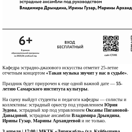
Кафедра эстрадно-джазового искусства отметит 25-летие
отчетным концертом
«Такая музыка звучит у нас в судьбе»
.
Праздник будет приурочен к еще одной важной дате —
55-
летию Самарского института культуры
.
На сцену выйдут студенты и педагоги кафедры — солисты и
коллективы: эстрадный оркестр под управлением
Юрия
Зудова
, эстрадный хор под управлением
Оксаны Пигановой-
Давыдовой
, эстрадные ансамбли
Владимира Дрындина
,
Ирины Гузар
,
Марины Архандеевой
и не только.
3 апреля | 17:00 | МКТК «Дирижабль» (ул. Куйбышева,