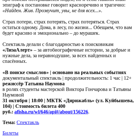
эпиграф к постановке говорит красноречиво и трагично:
«Найден. Жив. Прозвучит, увы, не для всех...»
.
Страх потери, страх потерять, страх потеряться. Страх
остаться одному. Дома, в лесу, по жизни... Обещаем, что вам
будет красиво и эмоционально – до мурашек.
Спектакль делали с благодарностью к поисковикам
«ЛизаАлерт»
– за автобиографичные истории, за добрые и
нужные дела, за неравнодушие, за всех найденных и
спасённых.
«В поиске смыслов» | основано на реальных событиях
документальный спектакль | продолжительность: 1 час | 12+
режиссёр Татьяна Наумова
в ролях студенты мастерской Виктора Гончарова и Татьяны
Наумовой
31 октября | 18:00 | МКТК «Дирижабль» (ул. Куйбышева,
104) | Стоимость билета 400
руб.:
afisha.ru/wl/646/api#/about/156226
.
Тема:
Спектакль
Билеты