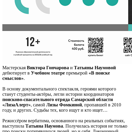
Мастерская
Виктора Гончарова
и
Татьяны Наумовой
дебютирует в
Учебном театре
премьерой
«В поиске
смыслов»
.
В основу документального спектакля, героями которого
станут студенты-актёры, легли истории координаторов
поисково-спасательного отряда Самарской области
«ЛизаАлерт»
, самой
Лизы Фомкиной
, пропавшей в 2010
году, и других. Судьбы тех, кого ищут и кто ищет…
Режиссёром вербатима, основанного на реальных событиях,
выступила
Татьяна Наумова
. Получилась история не только
про поиски потерявшихся людей, но и себя. Лаконичный