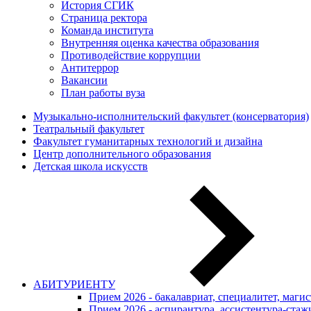
История СГИК
Страница ректора
Команда института
Внутренняя оценка качества образования
Противодействие коррупции
Антитеррор
Вакансии
План работы вуза
Музыкально-исполнительский факультет (консерватория)
Театральный факультет
Факультет гуманитарных технологий и дизайна
Центр дополнительного образования
Детская школа искусств
АБИТУРИЕНТУ
Прием 2026 - бакалавриат, специалитет, маги
Прием 2026 - аспирантура, ассистентура-стаж