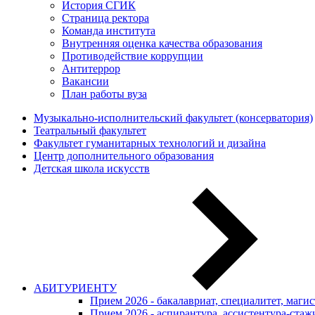
История СГИК
Страница ректора
Команда института
Внутренняя оценка качества образования
Противодействие коррупции
Антитеррор
Вакансии
План работы вуза
Музыкально-исполнительский факультет (консерватория)
Театральный факультет
Факультет гуманитарных технологий и дизайна
Центр дополнительного образования
Детская школа искусств
АБИТУРИЕНТУ
Прием 2026 - бакалавриат, специалитет, маги
Прием 2026 - аспирантура, ассистентура-стаж