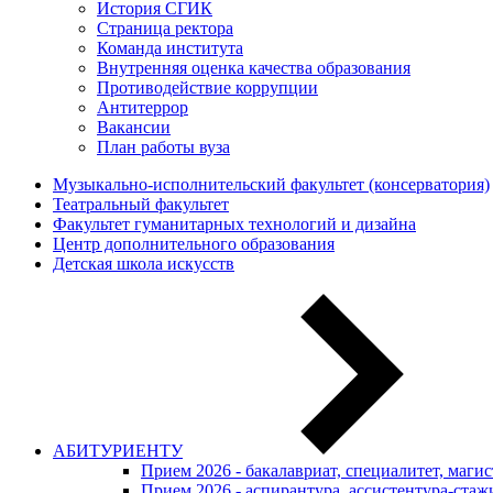
История СГИК
Страница ректора
Команда института
Внутренняя оценка качества образования
Противодействие коррупции
Антитеррор
Вакансии
План работы вуза
Музыкально-исполнительский факультет (консерватория)
Театральный факультет
Факультет гуманитарных технологий и дизайна
Центр дополнительного образования
Детская школа искусств
АБИТУРИЕНТУ
Прием 2026 - бакалавриат, специалитет, маги
Прием 2026 - аспирантура, ассистентура-стаж