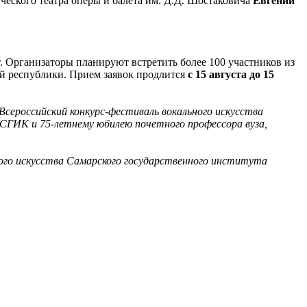
ческого театра оперы и балета им. Д.Д. Шостаковича
Евгений
т. Организаторы планируют встретить более 100 участников из
ой республики. Прием заявок продлится
с 15 августа до 15
 Всероссийский конкурс-фестиваль вокального искусства
СГИК и 75-летнему юбилею почетного профессора вуза,
ного искусства Самарского государственного института