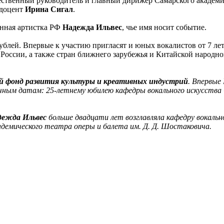
ественный руководитель и главный дирижер Самарского академи
 доцент
Ирина Сигал
.
енная артистка РФ
Надежда Ильвес
, чье имя носит событие.
рублей. Впервые к участию пригласят и юных вокалистов от 7 ле
 России, а также стран ближнего зарубежья и Китайской народн
й фонд развития культуры и креативных индустрий
. Впервые
чным датам: 25-летнему юбилею кафедры вокального искусства 
дежда Ильвес
больше двадцати лет возглавляла кафедру вокаль
кадемического театра оперы и балета им. Д. Д. Шостаковича.