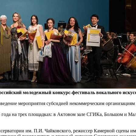
оссийский молодежный конкурс-фестиваль вокального искус
ведение мероприятия субсидией некоммерческим организациям н
5 года на трех площадках: в Актовом зале СГИКа, Большом и Мал
серватории им. П.И. Чайковского, режиссер Камерной сцены им