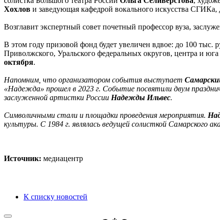
солистка Большого театра России
Ольга Селиверстова
, худож
Хохлов
и заведующая кафедрой вокального искусства СГИКа,
Возглавит экспертный совет почетный профессор вуза, заслуж
В этом году призовой фонд будет увеличен вдвое: до 100 тыс. 
Приволжского, Уральского федеральных округов, центра и юга
октября
.
Напомним, что организатором события выступает
Самарски
«Надежда» прошел в 2023 г. Событие посвятили двум праздни
заслуженной артистки России
Надежды Ильвес
.
Символичными стали и площадки проведения мероприятия.
На
культуры. С 1984 г. являлась ведущей солисткой Самарского а
Источник:
медиацентр
К списку новостей