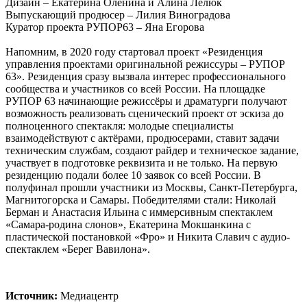
Дизайн – Екатерина Оленина и Алина Лелюк
Выпускающий продюсер – Лилия Виноградова
Куратор проекта РУПОР63 – Яна Егорова
Напомним, в 2020 году стартовал проект «Резиденция
управления проектами оригинальной режиссуры – РУПОР
63». Резиденция сразу вызвала интерес профессионального
сообщества и участников со всей России. На площадке
РУПОР 63 начинающие режиссёры и драматурги получают
возможность реализовать сценический проект от эскиза до
полноценного спектакля: молодые специалисты
взаимодействуют с актёрами, продюсерами, ставит задачи
техническим службам, создают райдер и техническое задание,
участвует в подготовке реквизита и не только. На первую
резиденцию подали более 10 заявок со всей России. В
полуфинал прошли участники из Москвы, Санкт-Петербурга,
Магнитогорска и Самары. Победителями стали: Николай
Берман и Анастасия Ильина с иммерсивным спектаклем
«Самара-родина слонов», Екатерина Мокшанкина с
пластической постановкой «Фро» и Никита Славич с аудио-
спектаклем «Берег Вавилона».
Источник:
Медиацентр