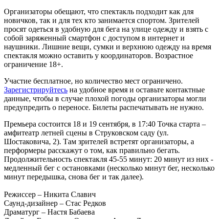
Организаторы обещают, что спектакль подходит как для
новичков, так и для тех кто занимается спортом. Зрителей
просят одеться в удобную для бега на улице одежду и взять с
собой заряженный смартфон с доступом в интернет и
наушники. Лишние вещи, сумки и верхнюю одежду на время
спектакля можно оставить у координаторов. Возрастное
ограничение 18+.
Участие бесплатное, но количество мест ограничено.
Зарегистрируйтесь
на удобное время и оставьте контактные
данные, чтобы в случае плохой погоды организаторы могли
предупредить о переносе. Билеты распечатывать не нужно.
Премьера состоится 18 и 19 сентября, в 17:40 Точка старта –
амфитеатр летней сцены в Струковском саду (ул.
Шостаковича, 2). Там зрителей встретят организаторы, а
перформеры расскажут о том, как правильно бегать.
Продолжительность спектакля 45-55 минут: 20 минут из них -
медленный бег с остановками (несколько минут бег, несколько
минут передышка, снова бег и так далее).
Режиссер – Никита Славич
Саунд-дизайнер – Стас Редков
Драматург – Настя Бабаева