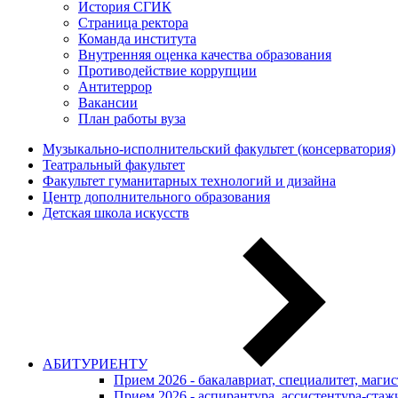
История СГИК
Страница ректора
Команда института
Внутренняя оценка качества образования
Противодействие коррупции
Антитеррор
Вакансии
План работы вуза
Музыкально-исполнительский факультет (консерватория)
Театральный факультет
Факультет гуманитарных технологий и дизайна
Центр дополнительного образования
Детская школа искусств
АБИТУРИЕНТУ
Прием 2026 - бакалавриат, специалитет, маги
Прием 2026 - аспирантура, ассистентура-стаж