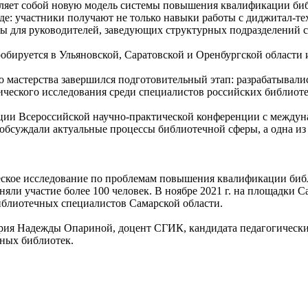
вляет собой новую модель системы повышения квалификации б
е: участники получают не только навыки работы с диджитал-тех
ы для руководителей, заведующих структурных подразделений 
бируется в Ульяновской, Саратовской и Оренбургской области и
 мастерства завершился подготовительный этап: разрабатывали
ческого исследования среди специалистов российских библиоте
зации Всероссийской научно-практической конференции с межд
обсуждали актуальные процессы библиотечной сферы, а одна из
ческое исследование по проблемам повышения квалификации би
яли участие более 100 человек. В ноябре 2021 г. на площадки 
библиотечных специалистов Самарской области.
тория Надежды Опариной, доцент СГИК, кандидата педагогически
ьных библиотек.