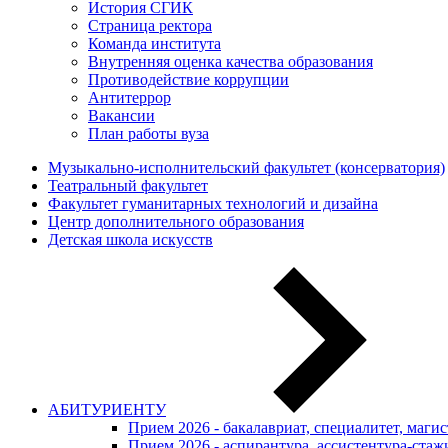
История СГИК
Страница ректора
Команда института
Внутренняя оценка качества образования
Противодействие коррупции
Антитеррор
Вакансии
План работы вуза
Музыкально-исполнительский факультет (консерватория)
Театральный факультет
Факультет гуманитарных технологий и дизайна
Центр дополнительного образования
Детская школа искусств
АБИТУРИЕНТУ
Прием 2026 - бакалавриат, специалитет, маги
Прием 2026 - аспирантура, ассистентура-стаж