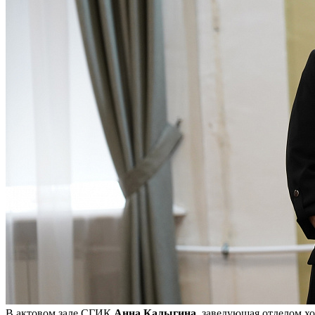
В актовом зале СГИК
Анна Калыгина
, заведующая отделом х