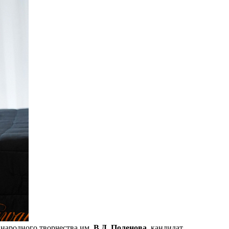
 народного творчества им.
В.Д. Поленова
, кандидат