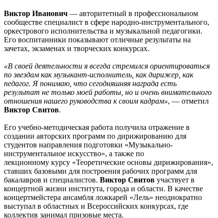
Виктор Иванович
— авторитетный в профессиональном
сообществе специалист в сфере народно-инструментального,
оркестрового исполнительства и музыкальной педагогики.
Его воспитанники показывают отличные результаты на
зачетах, экзаменах и творческих конкурсах.
«В своей деятельности я всегда стремился ориентироваться
по звездам как музыкант-исполнитель, как дирижер, как
педагог. Я понимаю, что сегодняшняя награда есть
результат не только моей работы, но и очень внимательного
отношения нашего руководства к своим кадрам»
, — отметил
Виктор Свитов
.
Его учебно-методическая работа получила отражение в
создании авторских программ по дирижированию для
студентов направления подготовки «Музыкально-
инструментальное искусство», а также по
лекционному курсу «Теоретические основы дирижирования»,
ставших базовыми для построения рабочих программ для
бакалавров и специалистов.
Виктор Свитов
участвует в
концертной жизни института, города и области. В качестве
концертмейстера ансамбля ложкарей «Лель» неоднократно
выступал в областных и Всероссийских конкурсах, где
коллектив занимал призовые места.