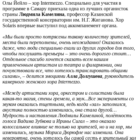
Олы Йейло – хор Intermezzo. Специально для участия в
программе в Самару приехала одна из лучших органисток
страны
Людмила Камелина
, профессор Казанской
государственной консерватории им. Н.Г. Жиганова. Хор
Solaris впервые выступил под аккомпанемент органа.
«Мы были просто потрясены такому количеству зрителей,
места были переполнены, очень неожиданно! Оказалось
даже, что люди специально ехали из других городов для того,
чтобы послушать премьеры – это очень дорогого стоит…
Отдельное спасибо хочется сказать всем нашим
привлеченным артистам из театра и филармонии, они
почувствовали все, что хотелось транслировать общими
силами», – делится эмоциями
Алла Долгушева
, руководитель
камерного женского хора Intermezzo.
«Между артистами хора, оркестром и солистами была
какая-то магия, стены гремели, а звук...Все эксперименты со
звуком оказались тщетными, ведь когда «зал» заполнился,
акустика полностью изменилась, она стала другой…
Мудрость и наставления Людмилы Камелиной, полётность
голоса Вадима Зубкова и Ирины Сигал – это оказало
колоссальное влияние не только на зрителей, но и на хор, мы
изменились, музыка Мориса Дюрюфле нас изменила. Она
невероятна, очень хотелось бы самой сесть в зрительный зал