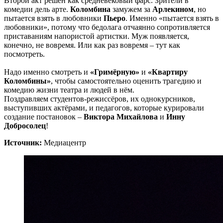
Второй акт решён как средневековый фарс. Зрители в
комедии дель арте.
Коломбина
замужем за
Арлекином
, но
пытается взять в любовники
Пьеро
. Именно «пытается взять в
любовники», потому что бедолага отчаянно сопротивляется
приставаниям напористой артистки. Муж появляется,
конечно, не вовремя. Или как раз вовремя – тут как
посмотреть.
Надо именно смотреть и
«Гримёрную»
и
«Квартиру
Коломбины»
, чтобы самостоятельно оценить трагедию и
комедию жизни театра и людей в нём.
Поздравляем студентов-режиссёров, их однокурсников,
выступивших актёрами, и педагогов, которые курировали
создание постановок –
Виктора Михайлова
и
Инну
Добросолец
!
Источник:
Медиацентр