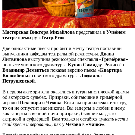
Мастерская Виктора Михайлова
представила в
Учебном
театре
премьеру
«
Teaтр.Pro
»
.
Две одноактные пьесы про быт и мечту театра поставили
выпускники кафедры театральной режиссуры.
Диана
Литвинова
выступила режиссёром спектакля
«Гримёрная»
по пьесе японского драматурга
Кунио Симидзу
. Режиссёр
Владимир
Дементьев
показал версию пьесы
«Квартира
Коломбины»
советского драматурга
Людмилы
Петрушевской
.
В первом акте зрители оказались внутри мистической драмы
об актёрских судьбах. Призраки, обитающие в гримёрной,
играли
Шекспира
и
Чехова
. Если вы принадлежите театру,
то он не отпустит вас никогда. Вы заперты в любви к нему,
как заперты в вечной ночи призраки, бывшие когда-то
актрисой и суфлёршей. Вам только и остаётся
«уметь нести
свой крест и веровать»
, как у
Чехова
в
«Чайке»
.