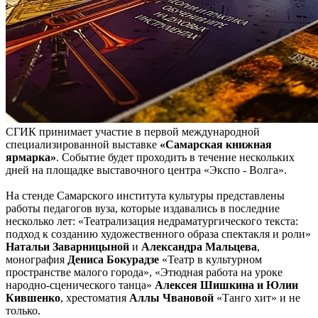
СГИК принимает участие в первой международной
специализированной выставке
«Самарская книжная
ярмарка»
. Событие будет проходить в течение нескольких
дней на площадке выставочного центра «Экспо - Волга».
На стенде Самарского института культуры представлены
работы педагогов вуза, которые издавались в последние
несколько лет: «Театрализация недраматургического текста:
подход к созданию художественного образа спектакля и роли»
Натальи Заварницыной
и
А
лександра Мальцева
,
монография
Дениса Бокурадзе
«Театр в культурном
пространстве малого города», «Этюдная работа на уроке
народно-сценического танца»
Алексея Шишкина и Юлии
Кившенко
, хрестоматия
Аллы Чвановой
«Танго хит» и не
только.