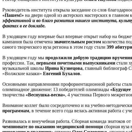
Руководитель института открыла заседание со слов благодарнос
«Пашем!»
на двери одной из актерских мастерских в главном 
эффективной и во благо развития нашего института, культу
фактах в ее докладе.
В уходящем году впервые был впервые открыт набор на бюдж
кампания была отмечена
значительным ростом
количества под
самого творческого вуза региона в этом году стали
399
абитур
В уходящем году мы
п
родолжили добрую традицию вручени
профессии. Так,
первыми почетными выпускниками
стали х
музыкальной школы
Ирина Кузнецова
, главный библиограф 
«Волжские казаки»
Евгений Бухалов
.
Основными направлениями профориентационной работы стали д
олимпиадное движение: 13 победителей олимпиады
«Будущее
творчества
«Веснушка-весна»
, 4 участника Первого межрегио
Внимание коллег было сосредоточено и на учебно-методически
программам
, в течение всего года велась активная работа с 
Развивалась и внеучебная работа. Сборная команда знатоков 
чемпионате по оказанию медицинской помощи
сборная вуза 
инновации и традиции»
отмечен
Олег Сидоренко
, студент 