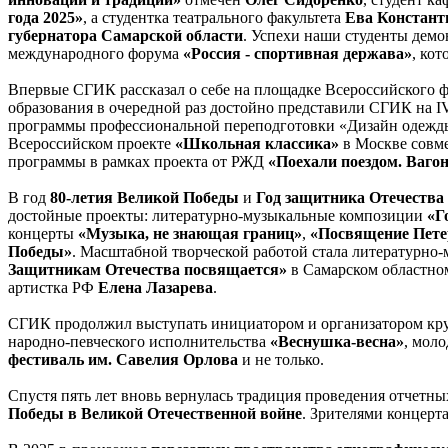
года 2025»
, а студентка театрального факультета
Ева Констант
губернатора Самарской области
. Успехи наши студенты демо
международного форума
«Россия - спортивная держава»
, кот
Впервые СГИК рассказал о себе на площадке Всероссийского 
образования в очередной раз достойно представили СГИК на I
программы профессиональной переподготовки «Дизайн одежд
Всероссийском проекте
«Школьная классика»
в Москве совм
программы в рамках проекта от РЖД
«Поехали поездом. Вагон
В год
80-летия Великой Победы
и
Год защитника Отечества
достойные проекты: литературно-музыкальные композиции
«Г
концерты
«Музыка, не знающая границ»
,
«Посвящение Пете
Победы»
. Масштабной творческой работой стала литературно
Защитникам Отечества посвящается»
в Самарском областном
артистка РФ
Елена Лазарева
.
СГИК продолжил выступать инициатором и организатором круп
народно-певческого исполнительства
«Веснушка-весна»
, мол
фестиваль им. Савелия Орлова
и не только.
Спустя пять лет вновь вернулась традиция проведения отчет
Победы
в Великой Отечественной войне
. Зрителями концерт