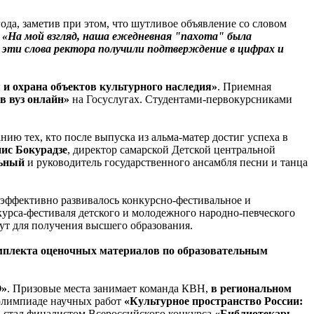
года, заметив при этом, что шутливое объявление со словом
.
«На мой взгляд, наша ежедневная "пахота" была
 эти слова ректора получили подтверждение в цифрах и
 и охрана объектов культурного наследия»
. Приемная
в вуз онлайн»
на Госуслугах. Студентами-первокурсниками
ию тех, кто после выпуска из альма-матер достиг успеха в
ис Бокурадзе
, директор самарской Детской центральной
льный
и руководитель государственного ансамбля песни и танца
эффективно развивалось конкурсно-фестивальное и
курса-фестиваля детского и молодежного народно-певческого
т для получения высшего образования.
омплекта оценочных материалов по образовательным
О»
. Призовые места занимает команда КВН,
в региональном
 олимпиаде научных работ
«Культурное пространство России:
в
стал финалистом Всероссийского конкурса
«Библиотекарь