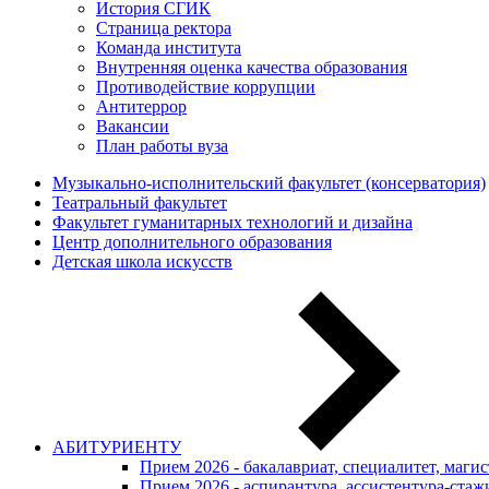
История СГИК
Страница ректора
Команда института
Внутренняя оценка качества образования
Противодействие коррупции
Антитеррор
Вакансии
План работы вуза
Музыкально-исполнительский факультет (консерватория)
Театральный факультет
Факультет гуманитарных технологий и дизайна
Центр дополнительного образования
Детская школа искусств
АБИТУРИЕНТУ
Прием 2026 - бакалавриат, специалитет, маги
Прием 2026 - аспирантура, ассистентура-стаж