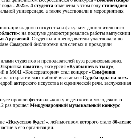
 года - 2025»
.
4 студента
отмечены в этом году
стипендией
нальной универсиаде, а также участвовали в мероприятиях
тивно-прикладного искусства и факультет дополнительного
области»
: на подиуме демонстрировались работы выпускниц
ьи Арутчевой
. Студенты и преподаватели участвовали во
базе Самарской библиотеки для слепых и проводили
илами студентов и преподавателей вуза реализовывались
Открытка памяти»
, экскурсия
«Куйбышев в тылу»
,
тий в МФЦ «Консерватория» стал концерт
«Симфония
ена на открытии масштабной выставки
«Судьба одна на всех.
дрой актерского искусства и сценической речи, заслуженная
тусе прошли фестиваль-конкурс детского и молодежного
 12 раз прошел
Международный музыкальный конкурс-
тие
«Искусство будет!»
, лейтмотивом которого стало
80-летие
частие в его организации.