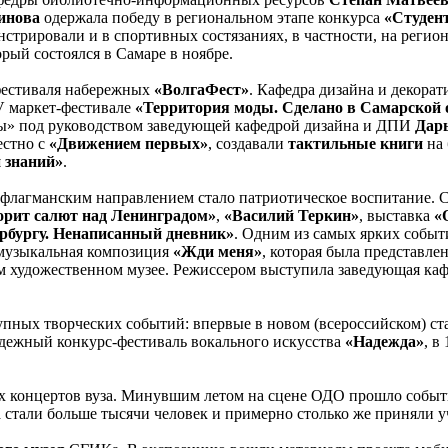
инова
одержала победу в региональном этапе конкурса
«Студент
нстрировали и в спортивных состязаниях, в частности, на регио
орый состоялся в Самаре в ноябре.
фестиваля набережных
«ВолгаФест»
. Кафедра дизайна и декора
V маркет-фестивале
«Территория моды. Сделано в Самарской 
ы» под руководством заведующей кафедрой дизайна и ДПИ
Дар
естно с
«Движением первых»
, создавали
тактильные книги
на 
 знаний»
.
флагманским направлением стало патриотическое воспитание. С
орит салют над Ленинградом»
,
«Василий Теркин»
, выставка
«
рбургу. Ненаписанный дневник»
. Одним из самых ярких собы
-музыкальная композиция
«Жди меня»
, которая была представл
 художественном музее. Режиссером выступила заведующая кафе
ных творческих событий: впервые в новом (всероссийском) ста
одежный конкурс-фестиваль вокального искусства
«Надежда»
, в
ных концертов вуза. Минувшим летом на сцене ОДО прошло собы
а стали больше тысячи человек и примерно столько же приняли у