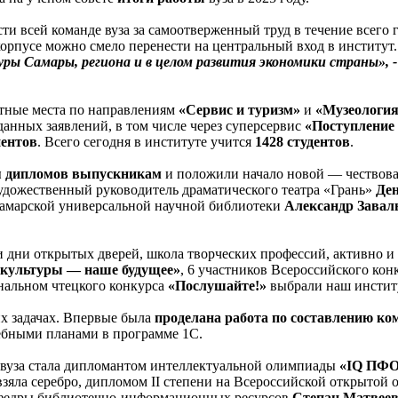
ти всей команде вуза за самоотверженный труд в течение всего 
корпусе можно смело перенести на центральный вход в институт
ры Самары, региона и в целом развития экономики страны», -
етные места по направлениям
«Сервис и туризм»
и
«Музеология
анных заявлений, в том числе через суперсервис
«Поступление 
иентов
. Всего сегодня в институте учится
1428 студентов
.
я дипломов выпускникам
и положили начало новой — чествован
удожественный руководитель драматического театра «Грань»
Ден
Самарской универсальной научной библиотеки
Александр Зава
ни открытых дверей, школа творческих профессий, активно и 
 культуры — наше будущее»
, 6 участников Всероссийского кон
нальном чтецкого конкурса
«Послушайте!»
выбрали наш институ
х задачах. Впервые была
проделана работа по составлению к
учебными планами в программе 1С.
от вуза стала дипломантом интеллектуальной олимпиады
«IQ ПФ
взяла серебро, дипломом II степени на Всероссийской открытой
кафедры библиотечно-информационных ресурсов
Степан Матвее