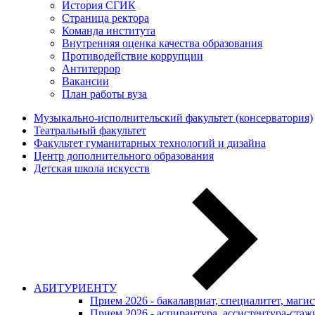
История СГИК
Страница ректора
Команда института
Внутренняя оценка качества образования
Противодействие коррупции
Антитеррор
Вакансии
План работы вуза
Музыкально-исполнительский факультет (консерватория)
Театральный факультет
Факультет гуманитарных технологий и дизайна
Центр дополнительного образования
Детская школа искусств
АБИТУРИЕНТУ
Прием 2026 - бакалавриат, специалитет, маги
Прием 2026 - аспирантура, ассистентура-стаж