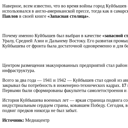
Наверное, всем известно, что во время войны город Куйбышев
использовался в англо-американской прессе, тогда как в сама
Павлов
в своей книге
«Запасная столица»
.
Почему именно Куйбышев был выбран в качестве
«запасной с
Уралу, Средней Азии и Дальнему Востоку. Его развитая промыш
Куйбышева от фронта была достаточной одновременно и для бе
Центром размещения эвакуированных предприятий стал райо
инфраструктура.
Всего за два года — 1941 и 1942 — Куйбышев стал одной из а
закрывал бы потребность в инженерно-технических кадрах.
17
Первыми были сформированы факультеты самолетостроения и 
История Куйбышева военных лет — яркая страница подвига со
индустриальным сердцем страны, ковавшем Победу. Сегодня, вс
подвиг предков никогда не был забыт.
Источник:
Медиацентр