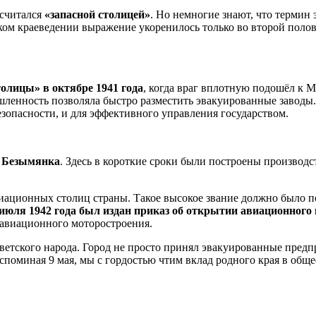
 считался
«запасной столицей»
. Но немногие знают, что термин
рском краеведении выражение укоренилось только во второй поло
толицы»
в октябре 1941 года
, когда враг вплотную подошёл к 
ленность позволяла быстро разместить эвакуированные заводы. 
зопасности, и для эффективного управления государством.
н
Безымянка
. Здесь в короткие сроки были построены производ
виационных столиц страны. Такое высокое звание должно было 
 июля 1942 года был издан приказ об открытии авиационно
авиационного моторостроения.
ветского народа. Город не просто принял эвакуированные пред
поминая 9 мая, мы с гордостью чтим вклад родного края в обще