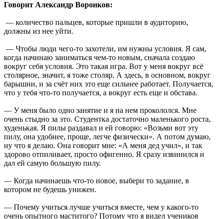
Говорит Александр Воронков:
— количество пальцев, которые пришли в аудиторию,
должны из нее уйти.
— Чтобы люди чего-то захотели, им нужны условия. Я сам,
когда начинаю заниматься чем-то новым, сначала создаю
вокруг себя условия. Это такая игра. Вот у меня вокруг всё
столярное, значит, я тоже столяр. А здесь, в основном, вокруг
барышни, и за счёт них это еще сильнее работает. Получается,
что у тебя что-то получается, а вокруг есть еще и обстава.
— У меня было одно занятие и я на нем прокололся. Мне
очень стыдно за это. Студентка достаточно маленького роста,
худенькая. Я пилы раздавал и ей говорю: «Возьми вот эту
пилу, она удобнее, проще, легче физически». А потом думаю,
ну что я делаю. Она говорит мне: «А меня дед учил», и так
здорово отпиливает, просто офигенно. Я сразу извинился и
дал ей самую большую пилу.
— Когда начинаешь что-то новое, выбери то задание, в
котором не будешь унижен.
— Почему учиться лучше учиться вместе, чем у какого-то
очень опытного маститого? Потому что я видел учеников