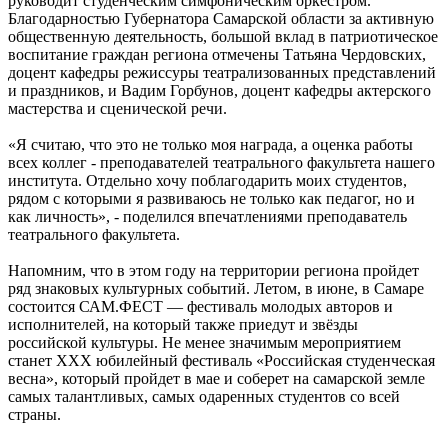
руководит студенческим симфоническим оркестром.
Благодарностью Губернатора Самарской области за активную
общественную деятельность, большой вклад в патриотическое
воспитание граждан региона отмечены Татьяна Чердовских,
доцент кафедры режиссуры театрализованных представлений
и праздников, и Вадим Горбунов, доцент кафедры актерского
мастерства и сценической речи.
«Я считаю, что это не только моя награда, а оценка работы
всех коллег - преподавателей театрального факультета нашего
института. Отдельно хочу поблагодарить моих студентов,
рядом с которыми я развиваюсь не только как педагог, но и
как личность», - поделился впечатлениями преподаватель
театрального факультета.
Напомним, что в этом году на территории региона пройдет
ряд знаковых культурных событий. Летом, в июне, в Самаре
состоится САМ.ФЕСТ — фестиваль молодых авторов и
исполнителей, на который также приедут и звёзды
российской культуры. Не менее значимым мероприятием
станет XXX юбилейный фестиваль «Российская студенческая
весна», который пройдет в мае и соберет на самарской земле
самых талантливых, самых одаренных студентов со всей
страны.