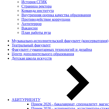
История СГИК
Страница ректора
Команда института
Внутренняя оценка качества образования
Противодействие коррупции
Антитеррор
Вакансии
План работы вуза
Музыкально-исполнительский факультет (консерватория)
Театральный факультет
Факультет гуманитарных технологий и дизайна
Центр дополнительного образования
Детская школа искусств
АБИТУРИЕНТУ
Прием 2026 - бакалавриат, специалитет, маги
Прием 2026 - аспирантура, ассистентура-стаж