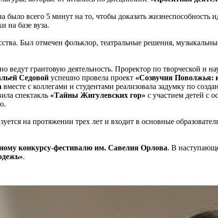
на было всего 5 минут на то, чтобы доказать жизнеспособность 
 на базе вуза.
усства. Был отмечен фольклор, театральные решения, музыкальны
но ведут грантовую деятельность. Проректор по творческой и н
льей Седовой
успешно провела проект
«Созвучия Поволжья: к
а
вместе с коллегами и студентами реализовала задумку по созд
вила спектакль
«Тайны Жигулевских гор»
с участием детей с 
ю.
изуется на протяжении трех лет и входит в основные образоват
ому конкурсу-фестивалю им. Савелия Орлова
. В наступающе
одежь»
.