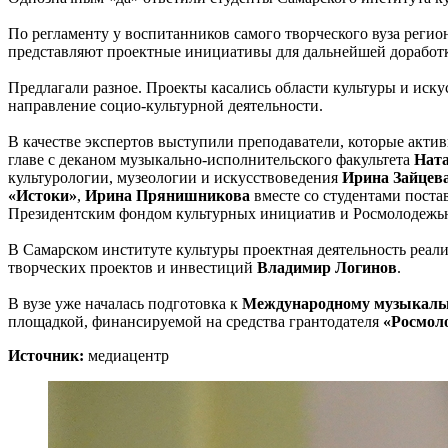
По регламенту у воспитанников самого творческого вуза регио
представляют проектные инициативы для дальнейшей доработки
Предлагали разное. Проекты касались области культуры и иск
направление социо-культурной деятельности.
В качестве экспертов выступили преподаватели, которые актив
главе с деканом музыкально-исполнительского факультета
Ната
культурологии, музеологии и искусствоведения
Ирина Зайцев
«Истоки»
,
Ирина Прянишникова
вместе со студентами поста
Президентским фондом культурных инициатив и Росмолодежь
В Самарском институте культуры проектная деятельность реал
творческих проектов и инвестиций
Владимир Логинов
.
В вузе уже началась подготовка к
Международному музыкальн
площадкой, финансируемой на средства грантодателя
«Росмол
Источник:
медиацентр