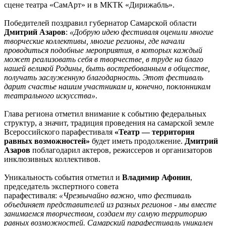
сцене театра «СамАрт» и в МКТК «Дирижабль».
Победителей поздравил губернатор Самарской области
Дмитрий Азаров
:
«Добрую идею фестиваля оценили многие
творческие коллективы, многие регионы, где начали
проводиться подобные мероприятия, в которых каждый
может реализовать себя в творчестве, в труде на благо
нашей великой Родины, быть востребованным в обществе,
получать заслуженную благодарность. Этот фестиваль
дарит счастье нашим участникам и, конечно, поклонникам
театрального искусства»
.
Глава региона отметил внимание к событию федеральных
структур, а значит, традиция проведения на самарской земле
Всероссийского парафестиваля
«Театр — территория
равных возможностей»
будет иметь продолжение.
Дмитрий
Азаров
поблагодарил актеров, режиссеров и организаторов
инклюзивных коллективов.
Уникальность события отметил и
Владимир Афонин
,
председатель экспертного совета
парафестиваля:
«Чрезвычайно важно, что фестиваль
объединяет представителей из разных регионов - мы вместе
занимаемся творчеством, создаем ту самую территорию
равных возможностей. Самарский парафестиваль уникален