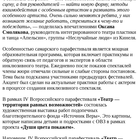
сцену, а для руководителей — найти новую форму, методы
взаимодействия с особенным артистом и развивать этого
особенного артиста. Очень сильно меняются ребята, у них
возникает желание работать, стремиться к чему-то и
побеждать»
, — поделилась впечатлениями
Оксана
Смолякова
, руководитель интегрированного театра пластики
и танца «Апельсин», группы «Неслучайные люди» из Кинеля.
Особенностью самарского парафестиваля является мощная
образовательная программа, которая включает практикумы и
обратную связь от педагогов и экспертов в области
инклюзивного театра. Ежедневно после показов спектаклей
члены жюри отмечали сильные и слабые стороны постановок.
Тема была подсказана участниками предыдущих фестивалей.
Акцент был сделан на актуальные практики работы с актером
в процессе создания инклюзивного спектакля.
В рамках IV Всероссийского парафестиваля
«Театр —
территория равных возможностей»
состоялась
художественная выставка работ подопечных
благотворительного фонда «Источник Веры». Это картины,
которые написаны детьми и подростками с ОВЗ в рамках
проекта
«Души цвета покажем»
.
Напомним, IV Всероссийский парафестиваль
«Театр —