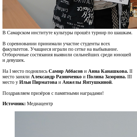
В Самарском институте культуры прошёл турнир по шашкам.
В соревновании принимали участие студенты всех
факультетов. Учащиеся играли по сетке на выбывание.
Отборочные состязания выявили сильнейших среди юношей
и девушек.
На I место поднялись
Самир Аббасов
и
Анна Канашкова.
II
место заняли
Александр Разниченко
и
Полина Зазорина.
III
место у
Ильи Пирматова
и
Анжелы Янтушкиной
.
Поздравляем призёров с памятными наградами!
Источник:
Медиацентр