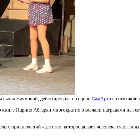
Татьяны Наумовой, дебютировала на сцене
СамАрта
в спектакле
 книге Наринэ Абгарян многократно отмечали наградами на теат
сёлых приключений - детство, которое делает человека счастли