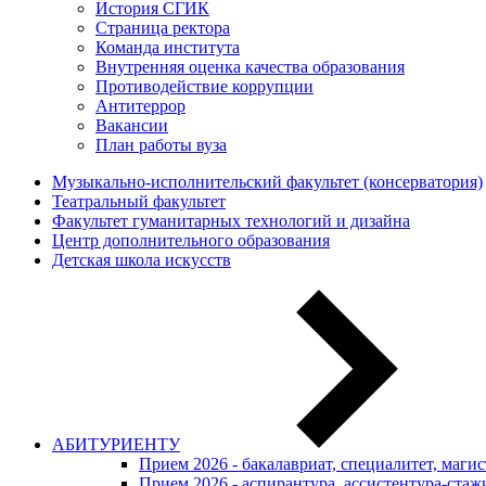
История СГИК
Страница ректора
Команда института
Внутренняя оценка качества образования
Противодействие коррупции
Антитеррор
Вакансии
План работы вуза
Музыкально-исполнительский факультет (консерватория)
Театральный факультет
Факультет гуманитарных технологий и дизайна
Центр дополнительного образования
Детская школа искусств
АБИТУРИЕНТУ
Прием 2026 - бакалавриат, специалитет, маги
Прием 2026 - аспирантура, ассистентура-стаж