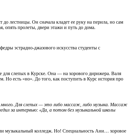
т до лестницы. Он сначала кладет ее руку на перила, но сам
я, опять пролеты, двери этажи и путь до дома.
федры эстрадно-джазового искусства студенты с
е для слепых в Курске. Она — на хорового дирижера. Валя
. Но есть «но». До того, как поступить в Курс история про
е много. Для слепых — это либо массаж, либо музыка. Массаж
едил за интервью: «Да, а потом без музыкальной школы
нчили музыкальный колледж. Но! Специальность Ани… хоровое