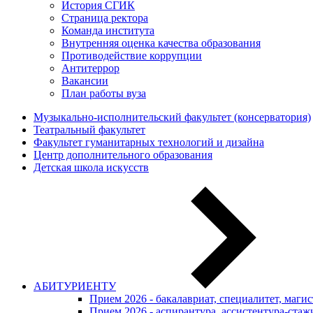
История СГИК
Страница ректора
Команда института
Внутренняя оценка качества образования
Противодействие коррупции
Антитеррор
Вакансии
План работы вуза
Музыкально-исполнительский факультет (консерватория)
Театральный факультет
Факультет гуманитарных технологий и дизайна
Центр дополнительного образования
Детская школа искусств
АБИТУРИЕНТУ
Прием 2026 - бакалавриат, специалитет, маги
Прием 2026 - аспирантура, ассистентура-стаж