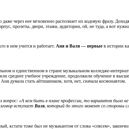
о даже через нее мгновенно распознает их кодовую фразу. Доходя
пус, пролеты, двери, этажи, аудитории, ой, не туда, а вот нужна
то в нем учится и работает.
Аня и Валя — первые
в истории ка
альном и единственном в стране музыкальном колледже-интернат
чили среднее учебное учреждение, продолжили обучение в высшем
 Аня думала стать айтишником, хотя, нет, сначала космонавтом.
ал вопрос: «А кем быть в плане профессии, то вариантов было н
азговор вступает
Валя
, который до этого момент со стороны сл
торый, кстати тоже был не музыкантом от слова «совсем», зако