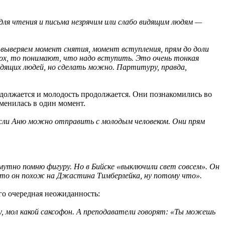
ля чтения и письма незрячим или слабо видящим людям —
 выверяем момент снятия, момент вступления, прям до доли
дох, то понимают, что надо вступить. Это очень тонкая
видящих людей, но сделать можно. Партитуру, правда,
родолжается и молодость продолжается. Они познакомились во
менилась в один момент.
если Аню можно отправить с молодым человеком. Они прям
смутно помню фигуру. Но в Бийске «выключили свет совсем». Он
 что он похож на Джастина Тимберлейка, ну потому что».
его очередная неожиданность:
у, мол какой саксофон. А преподаватели говорят: «Ты можешь