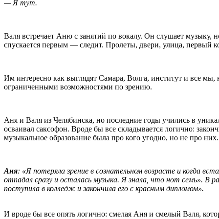
— Я тут.
Валя встречает Аню с занятий по вокалу. Он слушает музыку, н
спускается первым — следит. Пролеты, двери, улица, первый кор
Им интересно как выглядят Самара, Волга, институт и все мы, к
ограниченными возможностями по зрению.
Аня и Валя из Челябинска, но последние годы учились в уник
осваивал саксофон. Вроде бы все складывается логично: закон
музыкальное образование была про кого угодно, но не про них.
Аня
: «Я потеряла зрение в сознательном возрасте и когда вст
отпадал сразу и осталась музыка. Я знала, что нот семь».
В р
поступила в колледж и закончила его с красным дипломом».
И вроде бы все опять логично: смелая Аня и смелый Валя, ко