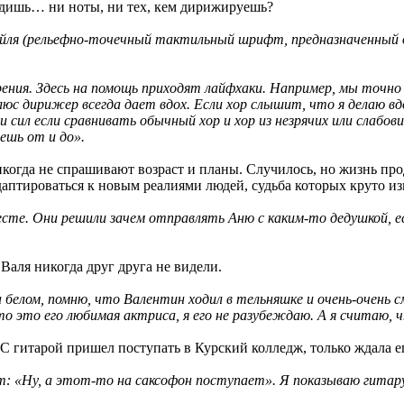
идишь… ни ноты, ни тех, кем дирижируешь?
йля (рельефно-точечный тактильный шрифт, предназначенный д
рения. Здесь на помощь приходят лайфхаки. Например, мы точно
юс дирижер всегда дает вдох. Если хор слышит, что я делаю в
 сил если сравнивать обычный хор и хор из незрячих или слабо
ешь от и до».
никогда не спрашивают возраст и планы. Случилось, но жизнь п
аптироваться к новым реалиями людей, судьба которых круто из
есте. Они решили зачем отправлять Аню с каким-то дедушкой, 
 Валя никогда друг друга не видели.
а белом, помню, что Валентин ходил в тельняшке и очень-очень 
то это его любимая актриса, я его не разубеждаю. А я считаю,
. С гитарой пришел поступать в Курский колледж, только ждала 
рят: «Ну, а этот-то на саксофон поступает». Я показываю гитар