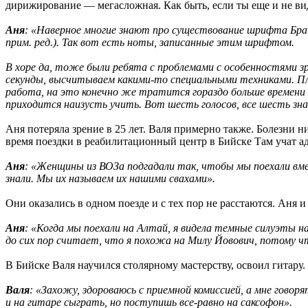
дирижирование — мегасложная. Как быть, если ты еще и не в
Аня
: «Наверное многие знают про существование шрифта Бра
прим. ред.). Так вот есть ноты, записанные этим шрифтом.
В хоре да, тоже были ребята с проблемами с особенностями з
секунды, высчитываем какими-то специальными техниками. Пл
работа, на это конечно же тратится гораздо больше времени и
приходится наизусть учить. Вот шесть голосов, все шесть зна
Аня потеряла зрение в 25 лет. Валя примерно также. Болезни 
время поездки в реабилитационный центр в Бийске Там учат ад
Аня
: «Женщины из ВОЗа подгадали так, чтобы мы поехали вм
знали. Мы их называем их нашими свахами».
Они оказались в одном поезде и с тех пор не расстаются. Аня и
Аня
: «Когда мы поехали на Алтай, я видела темные силуэты н
до сих пор считает, что я похожа на Милу Йовович, потому ч
В Бийске Валя научился столярному мастерству, освоил гитару
Валя
: «Захожу, здороваюсь с приемной комиссией, а мне гово
и на гитаре сыграть, но поступишь все-равно на саксофон».