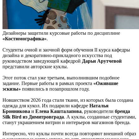
Дизайнеры защитили курсовые работы по дисциплине
«Костюмографика»
.
Студенты очной и заочной форм обучения II курса кафедры
дизайна и декоративно-прикладного искусства под
руководством заведующей кафедрой
Дарьи Арутчевой
представили авторские куклы.
Этот поток стал уже третьим, выполнившим подобное
задание. Первые работы в рамках проекта
«Ожившие
эскизы»
появились в позапрошлом году.
Новшеством 2026 года стали ткани, из которых была создана
одежда для кукол. Их подарили кафедре
Наталья
Бронникова
и
Елена Кашталапова
, руководители
бренда
Silk Bird из Димитровграда
. А куклы, созданные студентами,
станут украшением витрин и интерьеров магазинов бренда.
Интересно, что куклы почти всегда повторяют внешний образ