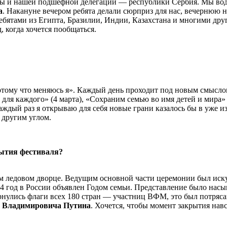
 и нашей подшефной делегации — республики Сербия. Мы води
а
.
Накануне вечером ребята делали сюрприз для нас, вечернюю
 ребятами из Египта, Бразилии, Индии, Казахстана и многими др
 когда хочется пообщаться.
ому что меняюсь я». Каждый день проходит под новым смыслом:
ля каждого» (4 марта), «Сохраним семью во имя детей и мира» (
ждый раз я открываю для себя новые грани казалось бы в уже изв
 другим углом.
рытия фестиваля?
ледовом дворце. Ведущим основной части церемонии был иску
24 год в России объявлен Годом семьи. Представление было нас
звернулись флаги всех 180 стран — участниц ВФМ, это был потр
 Владимировича Путина
. Хочется, чтобы момент закрытия нав