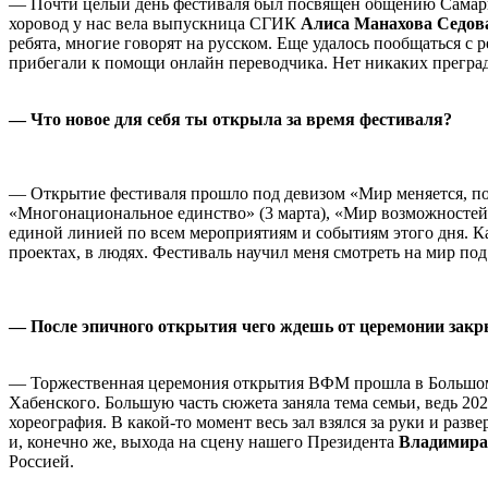
—
Почти целый день фестиваля был посвящен общению Самары
хоровод у нас вела выпускница СГИК
Алиса Манахова Седов
ребята, многие говорят на русском. Еще удалось пообщаться с
прибегали к помощи онлайн переводчика. Нет никаких преград,
— Что новое для себя ты открыла за время фестиваля?
— Открытие фестиваля прошло под девизом «Мир меняется, пот
«Многонациональное единство» (3 марта), «Мир возможностей д
единой линией по всем мероприятиям и событиям этого дня. Ка
проектах, в людях. Фестиваль научил меня смотреть на мир под
— После эпичного открытия чего ждешь от церемонии зак
— Торжественная церемония открытия ВФМ прошла в Большом 
Хабенского. Большую часть сюжета заняла тема семьи, ведь 20
хореография. В какой-то момент весь зал взялся за руки и ра
и, конечно же, выхода на сцену нашего Президента
Владимира
Россией.