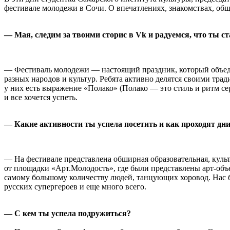
фестивале молодежи в Сочи. О впечатлениях, знакомствах, об
— Мая, следим за твоими сторис в Vk и радуемся, что ты с
— Фестиваль молодежи — настоящий праздник, который объеди
разных народов и культур. Ребята активно делятся своими тр
у них есть выражение «Полако» (Полако — это стиль и ритм се
и все хочется успеть.
— Какие активности ты успела посетить и как проходят дни
— На фестивале представлена обширная образовательная, куль
от площадки «Арт.Молодость», где были представлены арт-объе
самому большому количеству людей, танцующих хоровод. Нас 
русских супергероев и еще много всего.
— С кем ты успела подружиться?