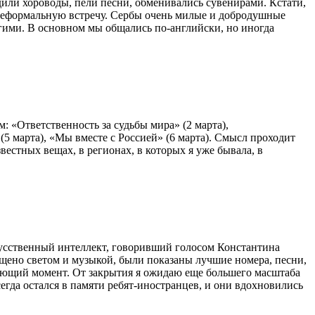
ли хороводы, пели песни, обменивались сувенирами. Кстати,
 неформальную встречу. Сербы очень милые и добродушные
угими. В основном мы общались по-английски, но иногда
 «Ответственность за судьбы мира» (2 марта),
5 марта), «Мы вместе с Россией» (6 марта). Смысл проходит
естных вещах, в регионах, в которых я уже бывала, в
сственный интеллект, говоривший голосом Константина
ыщено светом и музыкой, были показаны лучшие номера, песни,
ясающий момент. От закрытия я ожидаю еще большего масштаба
сегда остался в памяти ребят-иностранцев, и они вдохновились