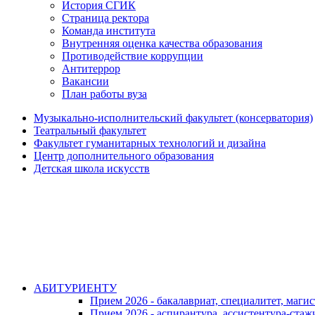
История СГИК
Страница ректора
Команда института
Внутренняя оценка качества образования
Противодействие коррупции
Антитеррор
Вакансии
План работы вуза
Музыкально-исполнительский факультет (консерватория)
Театральный факультет
Факультет гуманитарных технологий и дизайна
Центр дополнительного образования
Детская школа искусств
АБИТУРИЕНТУ
Прием 2026 - бакалавриат, специалитет, маги
Прием 2026 - аспирантура, ассистентура-стаж