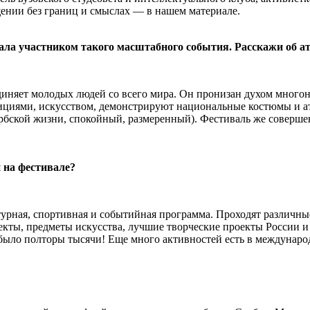
щении без границ и смыслах — в нашем материале.
тала участником такого масштабного события. Расскажи об а
няет молодых людей со всего мира. Он пронизан духом многона
адициями, искусством, демонстрируют национальные костюмы и 
рбской жизни, спокойный, размеренный). Фестиваль же совершенн
 на фестивале?
турная, спортивная и событийная программа. Проходят различны
кты, предметы искусства, лучшие творческие проекты России и 
было полторы тысячи! Еще много активностей есть в междунаро