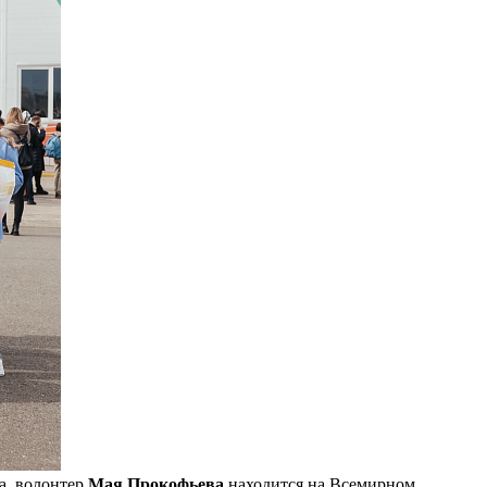
ка, волонтер
Мая Прокофьева
находится на Всемирном