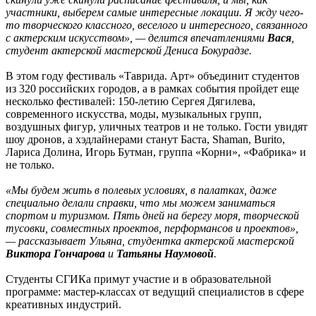
участники, выберем самые интересные локации. Я жду чего-
то творческого классного, веселого и интересного, связанного
с актерским искусством», — делится впечатлениями
Вася
,
студент актерской мастерской Дениса Бокурадзе.
В этом году фестиваль «Таврида. Арт» объединит студентов
из 320 российских городов, а в рамках события пройдет еще
несколько фестивалей: 150-летию Сергея Дягилева,
современного искусства, моды, музыкальных групп,
воздушных фигур, уличных театров и не только. Гости увидят
шоу дронов, а хэдлайнерами станут Баста, Shaman, Burito,
Лариса Долина, Игорь Бутман, группа «Корни», «Фабрика» и
не только.
«Мы будем жить в полевых условиях, в палатках, даже
специально делали справки, что мы можем заниматься
спортом и туризмом. Пять дней на берегу моря, творческой
тусовки, совместных проектов, перформансов и проектов»,
— рассказывает Ульяна, студентка актерской мастерской
Виктора Гончарова
и
Татьяны Наумовой
.
Студенты СГИКа примут участие и в образовательной
программе: мастер-классах от ведущий специалистов в сфере
креативных индустрий.