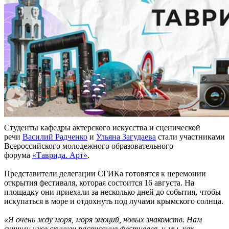
Студенты кафедры актерского искусства и сценической
речи
Василий Радченко
и
Ульяна Загудаева
стали участниками
Всероссийского молодежного образовательного
форума
«Таврида. Арт»
.
Представители делегации СГИКа готовятся к церемонии
открытия фестиваля, которая состоится 16 августа. На
площадку они приехали за несколько дней до события, чтобы
искупаться в море и отдохнуть под лучами крымского солнца.
«Я очень жду моря, моря эмоций, новых знакомств. Нам
скинули уже скинули расписание фестиваля, и мы, как