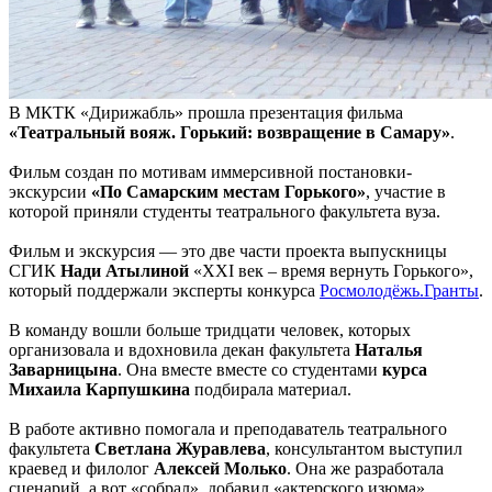
В МКТК «Дирижабль» прошла презентация фильма
«Театральный вояж. Горький: возвращение в Самару»
.
Фильм создан по мотивам иммерсивной постановки-
экскурсии
«По Самарским местам Горького»
, участие в
которой приняли студенты театрального факультета вуза.
Фильм и экскурсия — это две части проекта выпускницы
СГИК
Нади Атылиной
«XXI век – время вернуть Горького»,
который поддержали эксперты конкурса
Росмолодёжь.Гранты
.
В команду вошли больше тридцати человек, которых
организовала и вдохновила декан факультета
Наталья
Заварницына
. Она вместе вместе со студентами
курса
Михаила Карпушкина
подбирала материал.
В работе активно помогала и преподаватель театрального
факультета
Светлана Журавлева
, консультантом выступил
краевед и филолог
Алексей Молько
. Она же разработала
сценарий, а вот «собрал», добавил «актерского изюма»,