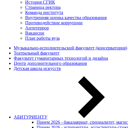
История СГИК
Страница ректора
Команда института
Внутренняя оценка качества образования
Противодействие коррупции
Антитеррор
Вакансии
План работы вуза
Музыкально-исполнительский факультет (консерватория)
Театральный факультет
Факультет гуманитарных технологий и дизайна
Центр дополнительного образования
Детская школа искусств
АБИТУРИЕНТУ
Прием 2026 - бакалавриат, специалитет, маги
Прием 2026 - аспирантура, ассистентура-стаж