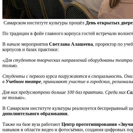
Самарском институте культуры прошёл
День открытых двере
По традиции в фойе главного корпуса гостей встречали волонт
В начале мероприятия
Светлана Алашеева
, проректор по уче
корпусов и базах практики:
«Для студентов творческих направлений оборудованы театраль
только.
Студенты с первого курса погружаются в специальность. Они
в
Учебном театре
, принимают участие в городских, региональ
Для них предусмотрено больше 100 баз практики. Среди них
Са
не только»
.
В Самарском институте культуры реализуется беспрерывный цик
дополнительного образования
.
Также на базе вуза работают
Центр прототипирования «Звучи
навыков в области видео и фотосъëмки, создания цифровых пор