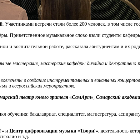
й
. Участниками встречи стали более 200 человек, в том числе го
ёры. Приветственное музыкальное слово взяли студенты кафедры
бной и воспитательной работе, рассказала абитуриентам и их ро
ные мастерские, мастерские кафедры дизайна и декоративно-пр
 вовлечены в создание инструментальных и вокальных концертов
ных и всероссийских мероприятиях.
марский театр юного зрителя «СамАрт»
,
Самарский академи
л обучения: бакалавриат, специалитет, магистратура, аспирант
!»
и
Центр цифровизации музыки «Твори!»
, деятельность ко
тфолио и т.д.