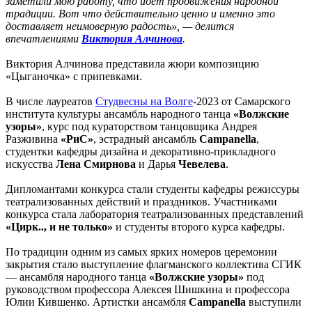
заметили мою работу, что идёт продвижения народной
традиции. Вот что действительно ценно и именно это
доставляет неимоверную радость», — делится
впечатлениями
Виктория Алчинова
.
Виктория Алчинова представила жюри композицию
«Цыганочка» с припевками.
В числе лауреатов
Студвесны на Волге
-2023 от Самарского
института культуры ансамбль народного танца
«Волжские
узоры»
, курс под кураторством танцовщика Андрея
Разживина
«РиС»
, эстрадный ансамбль
Campanella
,
студентки кафедры дизайна и декоративно-прикладного
искусства
Лена Смирнова
и Дарья
Чевелева
.
Дипломантами конкурса стали студенты кафедры режиссуры
театрализованных действий и праздников. Участниками
конкурса стала лаборатория театрализованных представлений
«Цирк.., и не только»
и студенты второго курса кафедры.
По традиции одним из самых ярких номеров церемонии
закрытия стало выступление флагманского коллектива СГИК
— ансамбля народного танца
«Волжские узоры»
под
руководством профессора Алексея Шишкина и профессора
Юлии Кившенко. Артистки ансамбля
Campanella
выступили