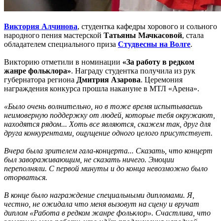
Виктория Алчинова
, студентка кафедры хорового и сольного
народного пения мастерской
Татьяны Мачкасовой
, стала
обладателем специального приза
Студвесны на Волге
.
Викторию отметили в номинации
«За работу в редком
жанре фольклора»
. Награду студентка получила из рук
губернатора региона
Дмитрия Азарова
. Церемония
награждения конкурса прошла накануне в МТЛ «Арена».
«Было очень волнительно, но в тоже время испытываешь
неимоверную поддержку от людей, которые тебя окружают,
находятся рядом... Хоть все являются, скажем так, друг для
друга конкурентами, ощущение одного целого присутствует.
Вчера была зрителем гала-концерта... Сказать, что концерт
был завораживающим, не сказать ничего. Эмоции
переполняли. С первой минуты и до конца невозможно было
оторваться.
В конце было награждение специальными дипломами. Я,
честно, не ожидала что меня вызовут на сцену и вручат
диплом «Работа в редком жанре фольклор». Счастлива, что