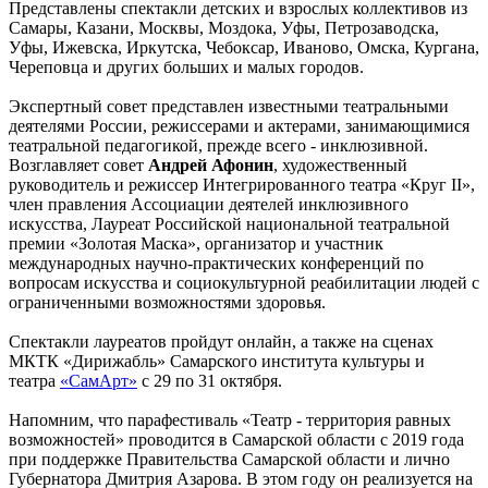
Представлены спектакли детских и взрослых коллективов из
Самары, Казани, Москвы, Моздока, Уфы, Петрозаводска,
Уфы, Ижевска, Иркутска, Чебоксар, Иваново, Омска, Кургана,
Череповца и других больших и малых городов.
Экспертный совет представлен известными театральными
деятелями России, режиссерами и актерами, занимающимися
театральной педагогикой, прежде всего - инклюзивной.
Возглавляет совет
Андрей Афонин
, художественный
руководитель и режиссер Интегрированного театра «Круг II»,
член правления Ассоциации деятелей инклюзивного
искусства, Лауреат Российской национальной театральной
премии «Золотая Маска», организатор и участник
международных научно-практических конференций по
вопросам искусства и социокультурной реабилитации людей с
ограниченными возможностями здоровья.
Спектакли лауреатов пройдут онлайн, а также на сценах
МКТК «Дирижабль» Самарского института культуры и
театра
«СамАрт»
с 29 по 31 октября.
Напомним, что парафестиваль «Театр - территория равных
возможностей» проводится в Самарской области с 2019 года
при поддержке Правительства Самарской области и лично
Губернатора Дмитрия Азарова. В этом году он реализуется на