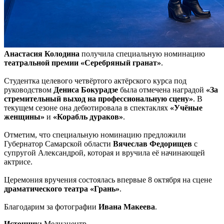
Анастасия Колодина
получила специальную номинацию
театральной премии «Серебряный гранат»
.
Студентка целевого четвёртого актёрского курса под
руководством
Дениса Бокурадзе
была отмечена наградой
«За
стремительный выход на профессиональную сцену»
. В
текущем сезоне она дебютировала в спектаклях
«Учёные
женщины»
и
«Корабль дураков»
.
Отметим, что специальную номинацию предложили
Губернатор Самарской области
Вячеслав Федорищев
с
супругой Александрой, которая и вручила её начинающей
актрисе.
Церемония вручения состоялась впервые 8 октября на сцене
драматического театра «Грань»
.
Благодарим за фотографии
Ивана Макеева
.
Источник:
Медиацентр