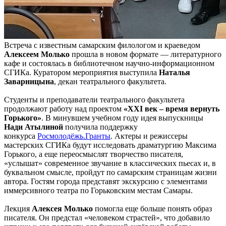
Встреча с известным самарским филологом и краеведом
Алексеем Молько
прошла в новом формате — литературного
кафе и состоялась в библиотечном научно-информационном
СГИКа. Куратором мероприятия выступила
Наталья
Заварницына
, декан театрального факультета.
Студенты и преподаватели театрального факультета
продолжают работу над проектом
«XXI век – время вернуть
Горького»
. В минувшем учебном году идея выпускницы
Нади Атылиной
получила поддержку
конкурса
Росмолодёжь.Гранты
. Актеры и режиссеры
мастерских СГИКа будут исследовать драматургию Максима
Горького, а еще переосмыслят творчество писателя,
«услышат» современное звучание в классических пьесах и, в
буквальном смысле, пройдут по самарским страницам жизни
автора. Гостям города представят экскурсию с элементами
иммерсивного театра по Горьковским местам Самары.
Лекция
Алексея Молько
помогла еще больше понять образ
писателя. Он предстал «человеком страстей», что добавило