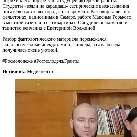
штрихи к его портрету для будущей актёрской работы.
Студенты «взяли на карандаш» сатирические высказывания
писателя о жителях города того времени. Разговор зашел и о
фельетонах, написанных в Самаре, работе Максима Горького
в местной газете и о его квартирах. Обсудили знакомство и
таинство венчания с Екатериной Волжиной.
Разбор фактологического материала перемежался
филологическими анекдотами от спикера, а сама беседа
получилась очень уютной.
#Росмолодежь #РосмолодежьГранты
Источник:
Медиацентр