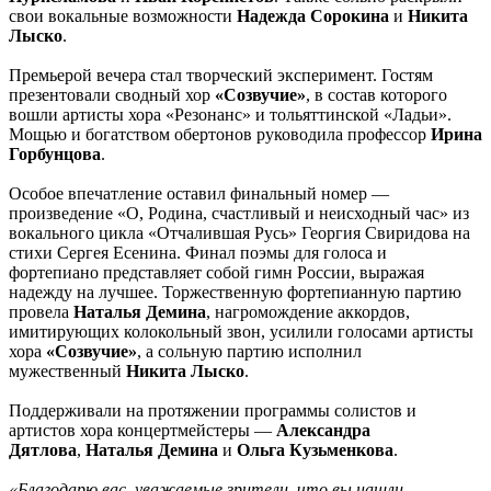
свои вокальные возможности
Надежда Сорокина
и
Никита
Лыско
.
Премьерой вечера стал творческий эксперимент. Гостям
презентовали сводный хор
«Созвучие»
, в состав которого
вошли артисты хора «Резонанс» и тольяттинской «Ладьи».
Мощью и богатством обертонов руководила профессор
Ирина
Горбунцова
.
Особое впечатление оставил финальный номер —
произведение «О, Родина, счастливый и неисходный час» из
вокального цикла «Отчалившая Русь» Георгия Свиридова на
стихи Сергея Есенина. Финал поэмы для голоса и
фортепиано представляет собой гимн России, выражая
надежду на лучшее. Торжественную фортепианную партию
провела
Наталья Демина
, нагромождение аккордов,
имитирующих колокольный звон, усилили голосами артисты
хора
«Созвучие»
, а сольную партию исполнил
мужественный
Никита Лыско
.
Поддерживали на протяжении программы солистов и
артистов хора концертмейстеры —
Александра
Дятлова
,
Наталья Демина
и
Ольга Кузьменкова
.
«Благодарю вас, уважаемые зрители, что вы нашли