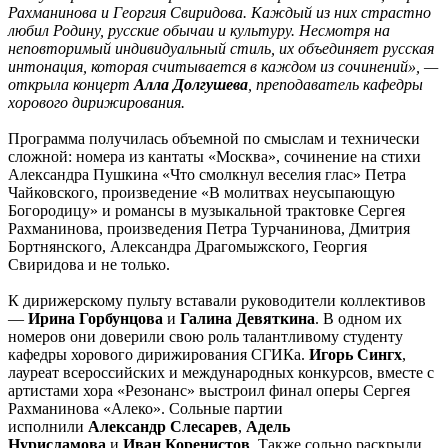
Рахманинова и Георгия Свиридова. Каждый из них страстно
любил Родину, русские обычаи и культуру. Несмотря на
неповторимый индивидуальный стиль, их объединяет русская
интонация, которая считывается в каждом из сочинений», —
открыла концерт
Алла Долгушева
, преподаватель кафедры
хорового дирижирования.
Программа получилась объемной по смыслам и технически
сложной: номера из кантаты «Москва», сочинение на стихи
Александра Пушкина «Что смолкнул веселия глас» Петра
Чайковского, произведение «В молитвах неусыпающую
Богородицу» и романсы в музыкальной трактовке Сергея
Рахманинова, произведения Петра Турчанинова, Дмитрия
Бортнянского, Александра Драгомыжского, Георгия
Свиридова и не только.
К дирижерскому пульту вставали руководители коллективов
—
Ирина Горбунцова
и
Галина Девяткина
. В одном их
номеров они доверили свою роль талантливому студенту
кафедры хорового дирижирования СГИКа.
Игорь Сингх
,
лауреат всероссийских и международных конкурсов, вместе с
артистами хора «Резонанс» выстроил финал оперы Сергея
Рахманинова «Алеко». Сольные партии
исполнили
Александр Слесарев
,
Адель
Нурисламова
и
Иван Коренистов
. Также сольно раскрыли