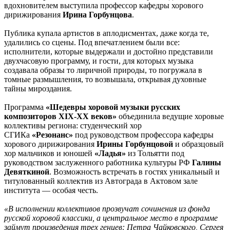
вдохновителем выступила профессор кафедры хорового
дирижирования
Ирина Горбунцова
.
Публика купала артистов в аплодисментах, даже когда те,
удалились со сцены. Под впечатлением были все:
исполнители, которые выдержали и достойно представили
двухчасовую программу, и гости, для которых музыка
создавала образы то лиричной природы, то погружала в
томные размышления, то возвышала, открывая духовные
тайны мироздания.
Программа
«Шедевры хоровой музыки русских
композиторов XIX-XX веков»
объединила ведущие хоровые
коллективы региона: студенческий хор
СГИКа
«Резонанс»
под руководством профессора кафедры
хорового дирижирования
Ирины Горбунцовой
и образцовый
хор мальчиков и юношей
«Ладья»
из Тольятти под
руководством заслуженного работника культуры РФ
Галины
Девяткиной
. Возможность встречать в гостях уникальный и
титулованный коллектив из Автограда в Актовом зале
института — особая честь.
«В исполнении коллективов прозвучат сочинения из фонда
русской хоровой классики, а центральное место в программе
займут произведения трех гениев: Петра Чайковского, Сергея