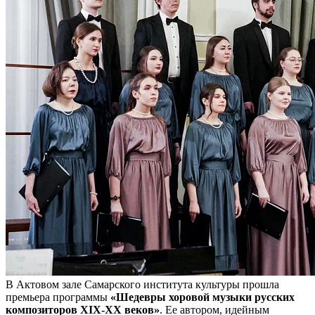
В Актовом зале Самарского института культуры прошла
премьера программы
«Шедевры хоровой музыки русских
композиторов XIX-XX веков»
. Ее автором, идейным