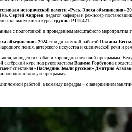
стиваля исторической памяти «Русь. Эпоха объединения» 20
ИКа,
Сергей Андреев
, педагог кафедры и режиссёр-постановщи
тудентка выпускного курса
группы РТП-421
.
анные с подготовкой и проведением масштабного мероприятия э
ха объединения» 2024
стал дипломной работой
Полины Бессм
народного пения, актёрского искусства и сценической речи и р
ектакля, молодецких забав и хороводно-плясовой программы. В
ой актёрский курс под руководством
Вадима Горбунова
предста
гмент спектакля
«Наследник Земли русской» Дмитрия Агалак
 хороводно-плясовую программу.
дипломной работой, а команду кафедры – с завершением заняти