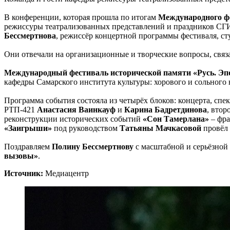
В конференции, которая прошла по итогам
Международного фе
режиссуры театрализованных представлений и праздников СГ
Бессмертнова
, режиссёр концертной программы фестиваля, с
Они отвечали на организационные и творческие вопросы, связ
Международный фестиваль исторической памяти «Русь. Эпо
кафедры Самарского института культуры: хорового и сольного 
Программа события состояла из четырёх блоков: концерта, сп
РТП-421
Анастасия Ваинкауф
и
Карина Бадретдинова
, втор
реконструкции исторических событий
«Сон Тамерлана»
– фра
«Заигрыши»
под руководством
Татьяны Мачкасовой
провёл
Поздравляем
Полину Бессмертнову
с масштабной и серьёзной 
вызовы»
.
Источник:
Медиацентр