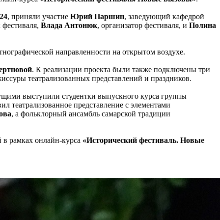
24
, приняли участие
Юрий Паршин
, заведующий кафедрой
к фестиваля,
Влада Антонюк
, организатор фестиваля, и
Полина
тнографической направленности на открытом воздухе.
ертновой
. К реализации проекта были также подключены три
ежиссуры театрализованных представлений и праздников.
едущими выступили студентки выпускного курса группы
вил театрализованное представление с элементами
ова
, а фольклорный ансамбль самарской традиции
й в рамках онлайн-курса
«Исторический фестиваль. Новые