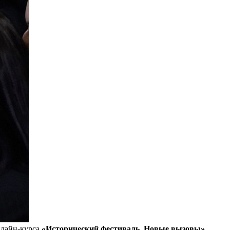
нлайн-курса
«Исторический фестиваль. Новые вызовы»
.