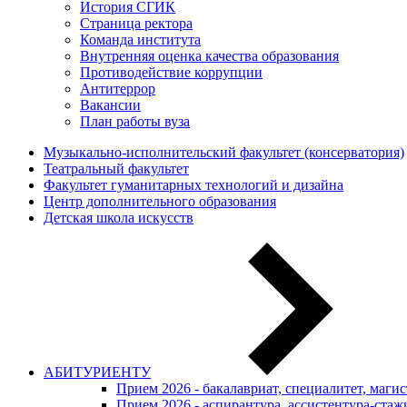
История СГИК
Страница ректора
Команда института
Внутренняя оценка качества образования
Противодействие коррупции
Антитеррор
Вакансии
План работы вуза
Музыкально-исполнительский факультет (консерватория)
Театральный факультет
Факультет гуманитарных технологий и дизайна
Центр дополнительного образования
Детская школа искусств
АБИТУРИЕНТУ
Прием 2026 - бакалавриат, специалитет, маги
Прием 2026 - аспирантура, ассистентура-стаж