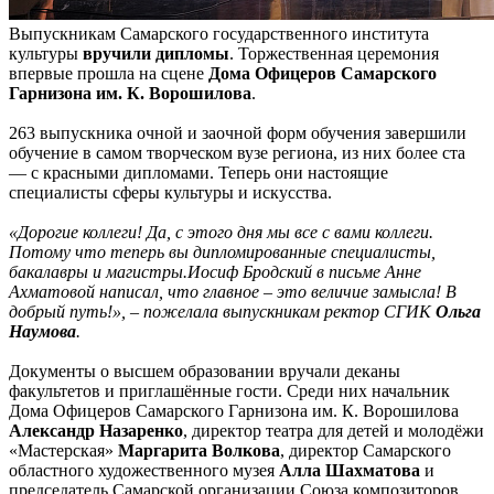
Выпускникам Самарского государственного института
культуры
вручили дипломы
. Торжественная церемония
впервые прошла на сцене
Дома Офицеров Самарского
Гарнизона им. К. Ворошилова
.
263 выпускника очной и заочной форм обучения завершили
обучение в самом творческом вузе региона, из них более ста
— с красными дипломами. Теперь они настоящие
специалисты сферы культуры и искусства.
«Дорогие коллеги! Да, с этого дня мы все с вами коллеги.
Потому что теперь вы дипломированные специалисты,
бакалавры и магистры.
Иосиф Бродский в письме Анне
Ахматовой написал, что главное – это величие замысла! В
добрый путь!», – пожелала выпускникам ректор СГИК
Ольга
Наумова
.
Документы о высшем образовании вручали деканы
факультетов и приглашённые гости. Среди них начальник
Дома Офицеров Самарского Гарнизона им. К. Ворошилова
Александр Назаренко
, директор театра для детей и молодёжи
«Мастерская»
Маргарита Волкова
, директор Самарского
областного художественного музея
Алла Шахматова
и
председатель Самарской организации Союза композиторов